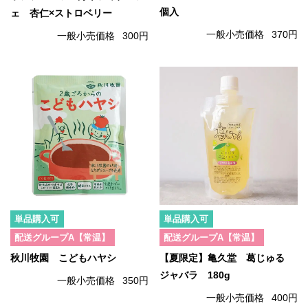
個入
ェ 杏仁×ストロベリー
一般小売価格
370円
一般小売価格
300円
単品購入可
単品購入可
配送グループA【常温】
配送グループA【常温】
秋川牧園 こどもハヤシ
【夏限定】亀久堂 葛じゅる
ジャバラ 180g
一般小売価格
350円
一般小売価格
400円