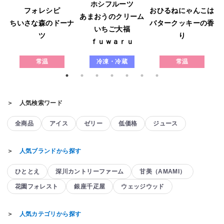
ホシフルーツ
フォレシピ
おひるねにゃんこは
あまおうのクリーム
ウ
ちいさな森のドーナ
バタークッキーの香
いちご大福
ツ
り
ｆｕｗａｒｕ
常温
冷凍・冷蔵
常温
＞ 人気検索ワード
全商品
アイス
ゼリー
低価格
ジュース
＞
人気ブランドから探す
ひととえ
深川カントリーファーム
甘美（AMAMI）
花園フォレスト
銀座千疋屋
ウェッジウッド
＞
人気カテゴリから探す