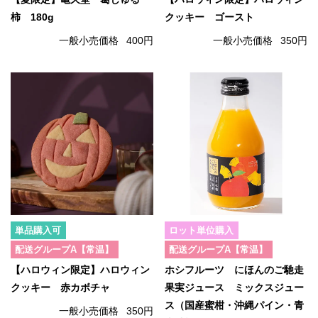
柿 180g
クッキー ゴースト
一般小売価格
400円
一般小売価格
350円
単品購入可
ロット単位購入
配送グループA【常温】
配送グループA【常温】
【ハロウィン限定】ハロウィン
ホシフルーツ にほんのご馳走
クッキー 赤カボチャ
果実ジュース ミックスジュー
ス（国産蜜柑・沖縄パイン・青
一般小売価格
350円