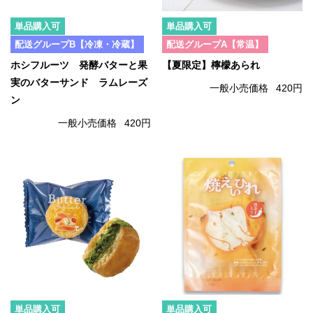
単品購入可
単品購入可
配送グループB【冷凍・冷蔵】
配送グループA【常温】
ホシフルーツ 発酵バターと果
【夏限定】檸檬あられ
実のバターサンド ラムレーズ
一般小売価格
420円
ン
一般小売価格
420円
単品購入可
単品購入可