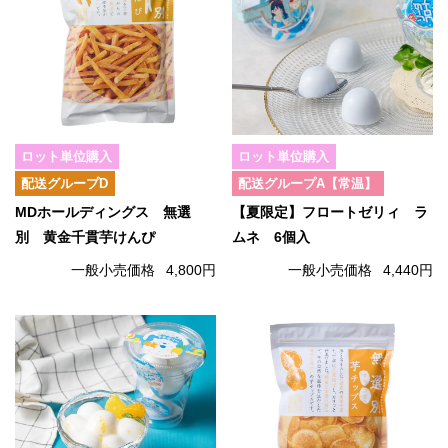
ロット単位購入
ロット単位購入
配送グループD
配送グループA【常温】
MDホールディングス 無選
【夏限定】フロートゼリィ ラ
別 黄金千貫芋けんぴ
ムネ 6個入
一般小売価格
4,800円
一般小売価格
4,440円