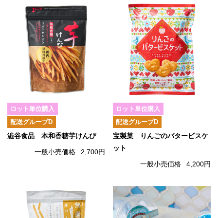
ロット単位購入
ロット単位購入
配送グループD
配送グループD
澁谷食品 本和香糖芋けんぴ
宝製菓 りんごのバタービスケ
ット
一般小売価格
2,700円
一般小売価格
4,200円