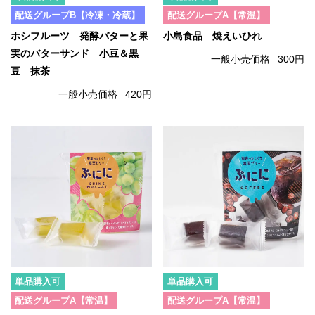
配送グループB【冷凍・冷蔵】
配送グループA【常温】
ホシフルーツ 発酵バターと果
小島食品 焼えいひれ
実のバターサンド 小豆＆黒
一般小売価格
300円
豆 抹茶
一般小売価格
420円
単品購入可
単品購入可
配送グループA【常温】
配送グループA【常温】