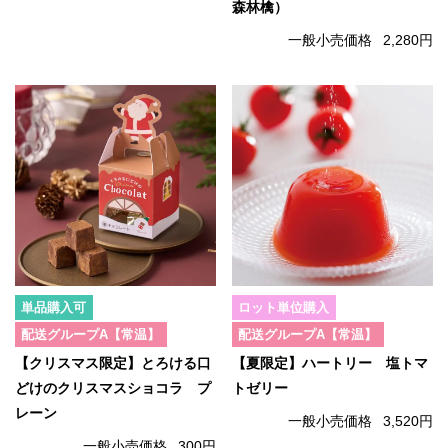
森林檎）
一般小売価格
2,280円
単品購入可
ロット単位購入
配送グループA【常温】
配送グループA【常温】
【クリスマス限定】とろける口
【夏限定】ハートリー 塩トマ
どけのクリスマスショコラ プ
トゼリー
レーン
一般小売価格
3,520円
一般小売価格
300円