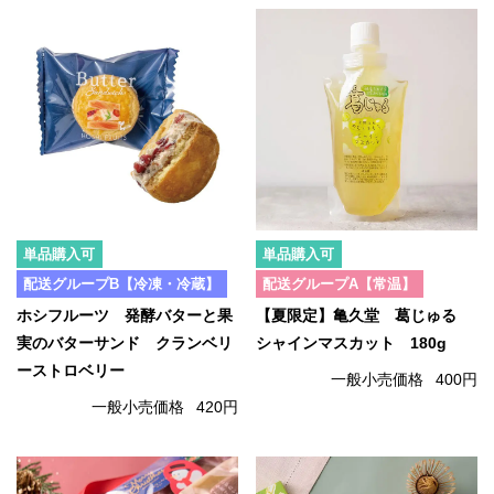
単品購入可
単品購入可
配送グループB【冷凍・冷蔵】
配送グループA【常温】
ホシフルーツ 発酵バターと果
【夏限定】亀久堂 葛じゅる
実のバターサンド クランベリ
シャインマスカット 180g
ーストロベリー
一般小売価格
400円
一般小売価格
420円