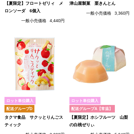
【夏限定】フロートゼリィ メ
津山屋製菓 栗きんとん
ロンソーダ 6個入
一般小売価格
3,360円
一般小売価格
4,440円
ロット単位購入
ロット単位購入
配送グループD
配送グループA【常温】
タクマ食品 サクッとりんごス
【夏限定】ホシフルーツ 山梨
ティック
の白桃ぜりぃ