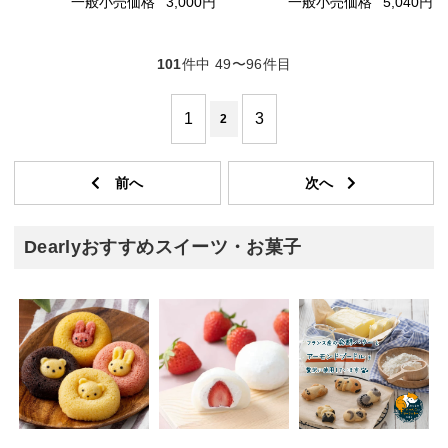
一般小売価格
3,000円
一般小売価格
5,040円
101
件中 49〜96件目
1
3
2
Dearlyおすすめスイーツ・お菓子