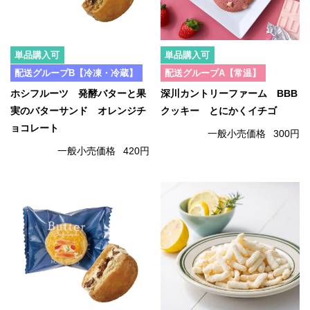
単品購入可
単品購入可
配送グループB【冷凍・冷蔵】
配送グループA【常温】
ホシフルーツ 発酵バターと果
深川カントリーファーム BBB
実のバターサンド オレンジチ
クッキー とにかくイチゴ
ョコレート
一般小売価格
300円
一般小売価格
420円