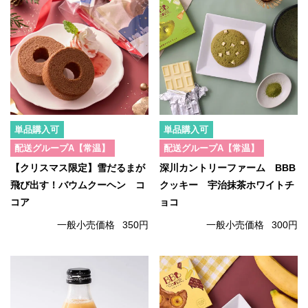
単品購入可
単品購入可
配送グループA【常温】
配送グループA【常温】
【クリスマス限定】雪だるまが
深川カントリーファーム BBB
飛び出す！バウムクーヘン コ
クッキー 宇治抹茶ホワイトチ
コア
ョコ
一般小売価格
350円
一般小売価格
300円