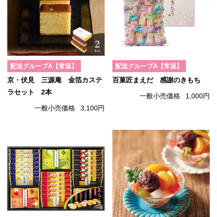
配送グループA【常温】
配送グループA【常温】
京・伏見 三源庵 金箔カステ
百菓匠まえだ 感謝のきもち
ラセット 2本
一般小売価格
1,000円
一般小売価格
3,100円