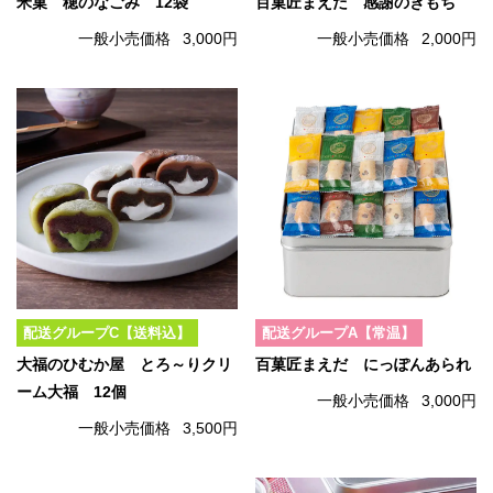
米菓 穂のなごみ 12袋
百菓匠まえだ 感謝のきもち
一般小売価格
3,000円
一般小売価格
2,000円
配送グループC【送料込】
配送グループA【常温】
大福のひむか屋 とろ～りクリ
百菓匠まえだ にっぽんあられ
ーム大福 12個
一般小売価格
3,000円
一般小売価格
3,500円