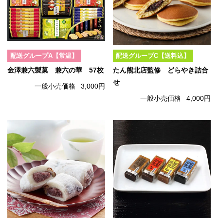
配送グループA【常温】
配送グループC【送料込】
金澤兼六製菓 兼六の華 57枚
たん熊北店監修 どらやき詰合
せ
一般小売価格
3,000円
一般小売価格
4,000円