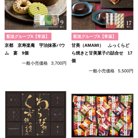
配送グループA【常温】
配送グループA【常温】
京都 京寿楽庵 宇治抹茶バウ
甘美（AMAMI） ふっくらど
ム 宴 9個
ら焼きと甘美菓子の詰合せ 17
個
一般小売価格
3,700円
一般小売価格
5,500円