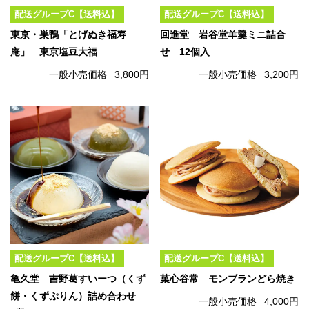
配送グループC【送料込】
配送グループC【送料込】
東京・巣鴨「とげぬき福寿
回進堂 岩谷堂羊羹ミニ詰合
庵」 東京塩豆大福
せ 12個入
一般小売価格
3,800円
一般小売価格
3,200円
配送グループC【送料込】
配送グループC【送料込】
亀久堂 吉野葛すいーつ（くず
菓心谷常 モンブランどら焼き
餅・くずぷりん）詰め合わせ
一般小売価格
4,000円