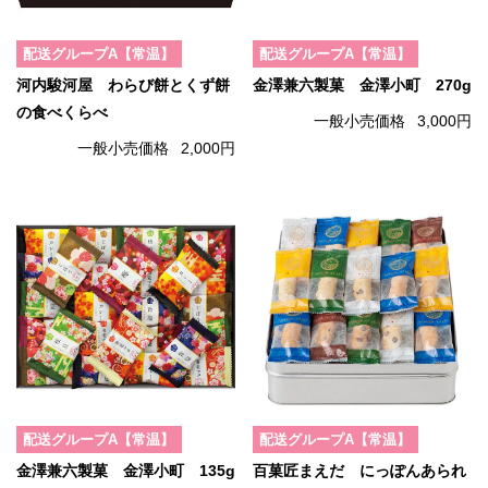
配送グループA【常温】
配送グループA【常温】
河内駿河屋 わらび餅とくず餅
金澤兼六製菓 金澤小町 270g
の食べくらべ
一般小売価格
3,000円
一般小売価格
2,000円
配送グループA【常温】
配送グループA【常温】
金澤兼六製菓 金澤小町 135g
百菓匠まえだ にっぽんあられ