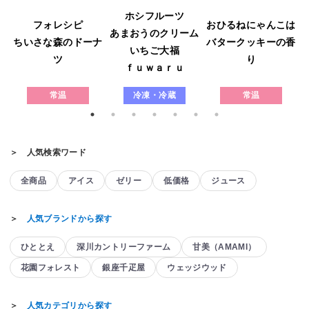
ホシフルーツ
フォレシピ
おひるねにゃんこは
あまおうのクリーム
ウ
ちいさな森のドーナ
バタークッキーの香
いちご大福
ツ
り
ｆｕｗａｒｕ
常温
冷凍・冷蔵
常温
＞ 人気検索ワード
全商品
アイス
ゼリー
低価格
ジュース
＞
人気ブランドから探す
ひととえ
深川カントリーファーム
甘美（AMAMI）
花園フォレスト
銀座千疋屋
ウェッジウッド
＞
人気カテゴリから探す