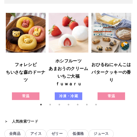
ホシフルーツ
フォレシピ
おひるねにゃんこは
あまおうのクリーム
ウ
ちいさな森のドーナ
バタークッキーの香
いちご大福
ツ
り
ｆｕｗａｒｕ
常温
冷凍・冷蔵
常温
＞ 人気検索ワード
全商品
アイス
ゼリー
低価格
ジュース