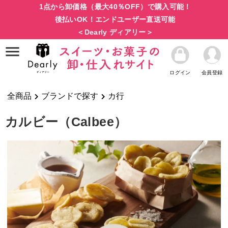
1点から卸価格（最大40％OFF）で購入可能！
後払いOK！エンドユーザー直送可能
＜Dearly ディアリー＞
ログイン
会員登録
全商品
ブランドで探す
カ行
カルビー（Calbee）