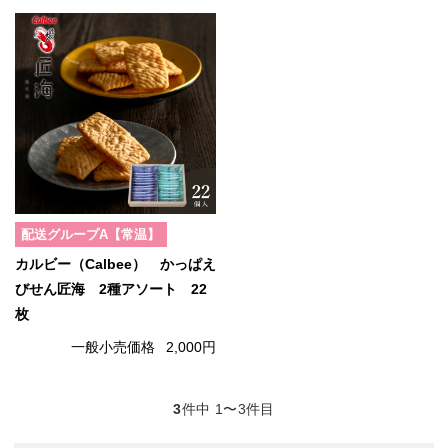
配送グループA【常温】
カルビー（Calbee） かっぱえ
びせん匠海 2種アソート 22
枚
一般小売価格
2,000円
3
件中 1〜3件目