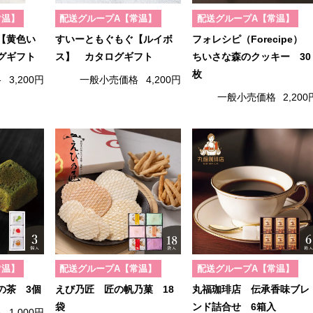
常温】
配送グループA【常温】
配送グループA【常温】
【黄色い
すいーともぐもぐ【ルイボ
フォレシピ（Forecipe）
グギフト
ス】 カタログギフト
ちいさな森のクッキー 30
枚
格
3,200円
一般小売価格
4,200円
一般小売価格
2,200
常温】
配送グループA【常温】
配送グループA【常温】
の茶 3個
えび乃匠 匠の帆乃菓 18
丸福珈琲店 伝承香味ブレ
袋
ンド詰合せ 6箱入
格
1,000円