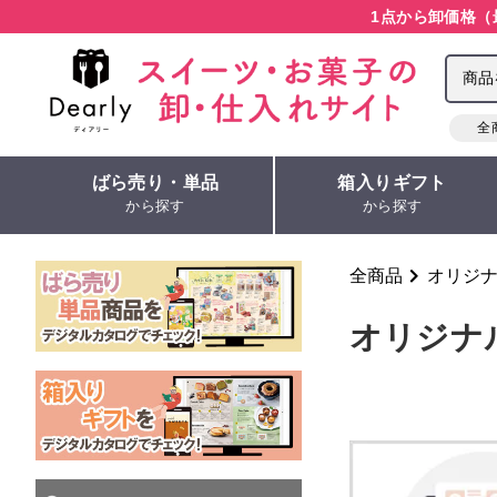
1点から卸価格（
全
ばら売り・単品
箱入りギフト
から探す
から探す
全商品
オリジ
オリジナ