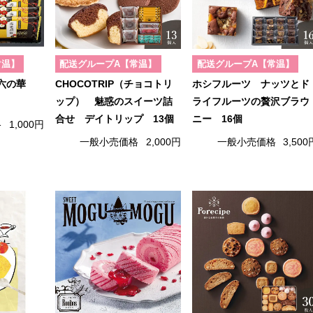
常温】
配送グループA【常温】
配送グループA【常温】
兼六の華
CHOCOTRIP（チョコトリ
ホシフルーツ ナッツとド
ップ） 魅惑のスイーツ詰
ライフルーツの贅沢ブラウ
合せ デイトリップ 13個
ニー 16個
格
1,000円
一般小売価格
2,000円
一般小売価格
3,500