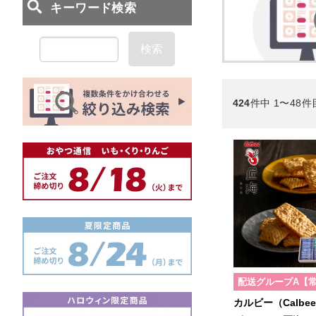
検索
424
件中 1〜48件
配送グループA【
カルビー（Calbe