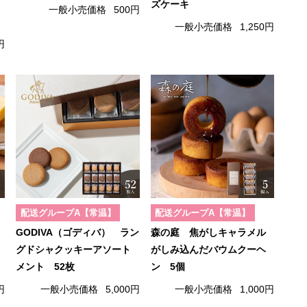
ズケーキ
一般小売価格
500円
一般小売価格
1,250円
円
配送グループA【常温】
配送グループA【常温】
GODIVA（ゴディバ） ラン
森の庭 焦がしキャラメル
グドシャクッキーアソート
がしみ込んだバウムクーヘ
メント 52枚
ン 5個
円
一般小売価格
5,000円
一般小売価格
1,000円