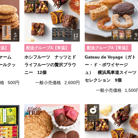
常温】
配送グループA【常温】
配送グループA【常温】
ファーム
ホシフルーツ ナッツとド
Gateau de Voyage（ガト
ールクッ
ライフルーツの贅沢ブラウ
ー・ド・ボワイヤージ
ニー 12個
ュ） 横浜馬車道スイーツ
セレクション 9個
価格
500円
一般小売価格
2,600円
一般小売価格
1,500