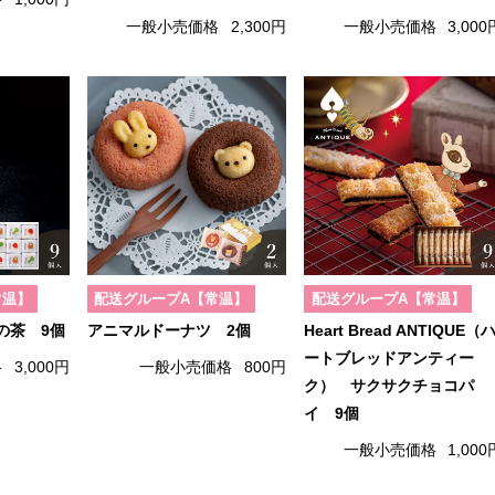
一般小売価格
2,300円
一般小売価格
3,000
常温】
配送グループA【常温】
配送グループA【常温】
の茶 9個
アニマルドーナツ 2個
Heart Bread ANTIQUE（
ートブレッドアンティー
格
3,000円
一般小売価格
800円
ク） サクサクチョコパ
イ 9個
一般小売価格
1,000