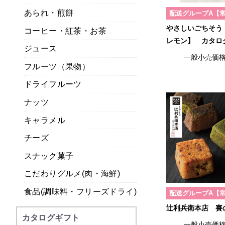
あられ・煎餅
配送グループA【
やさしいごちそう
コーヒー・紅茶・お茶
レモン】 カタロ
ジュース
一般小売価
フルーツ（果物）
ドライフルーツ
ナッツ
キャラメル
チーズ
スナック菓子
こだわりグルメ(肉・海鮮)
食品(調味料・フリーズドライ)
配送グループA【
辻利兵衛本店 賽
カタログギフト
一般小売価