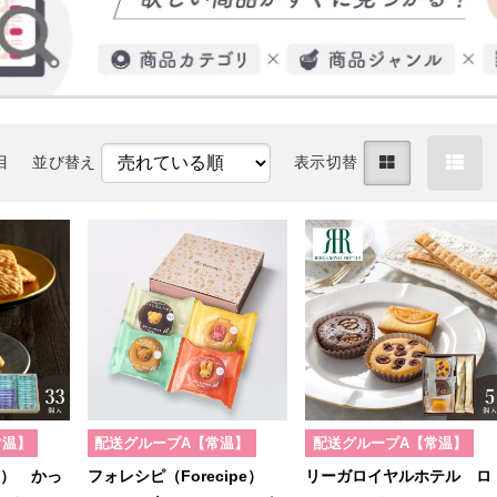
目
並び替え
表示切替
常温】
配送グループA【常温】
配送グループA【常温】
e） かっ
フォレシピ（Forecipe）
リーガロイヤルホテル ロ