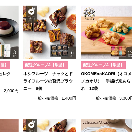
常温】
配送グループA【常温】
配送グループA【常温】
セレク
ホシフルーツ ナッツとド
OKOMEnoKAORI（オコメ
ライフルーツの贅沢ブラウ
ノカオリ） 手揚げ京あら
ニー 6個
れ 12袋
格
2,000円
一般小売価格
1,400円
一般小売価格
3,300