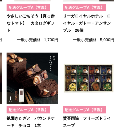
配送グループA【常温】
配送グループA【常温】
やさしいごちそう【真っ赤
リーガロイヤルホテル ロ
なトマト】 カタログギフ
イヤル・ガトー・アンサン
ト
ブル 26個
円
一般小売価格
1,700円
一般小売価格
5,000円
配送グループA【常温】
配送グループA【常温】
祇園きたざと パウンドケ
賛否両論 フリーズドライ
ーキ チョコ 1本
スープ