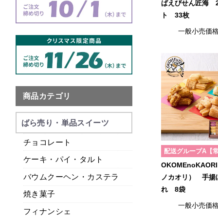
ぱえびせん匠海 
ト 33枚
一般小売価
商品カテゴリ
ばら売り・単品スイーツ
チョコレート
配送グループA【
ケーキ・パイ・タルト
OKOMEnoKAO
バウムクーヘン・カステラ
ノカオリ） 手揚
れ 8袋
焼き菓子
一般小売価
フィナンシェ