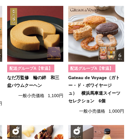
配送グループA【常温】
配送グループA【常温】
なだ万監修 輪の絆 和三
Gateau de Voyage（ガト
盆バウムクーヘン
ー・ド・ボワイヤージ
ュ） 横浜馬車道スイーツ
一般小売価格
1,100円
セレクション 6個
円
一般小売価格
1,000円