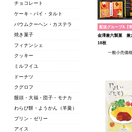
チョコレート
ケーキ・パイ・タルト
バウムクーヘン・カステラ
配送グループA【
焼き菓子
金澤兼六製菓 
18枚
フィナンシェ
一般小売価
クッキー
ミルフイユ
ドーナツ
クグロフ
饅頭・大福・団子・モナカ
わらび餅・ようかん（羊羹）
プリン・ゼリー
アイス