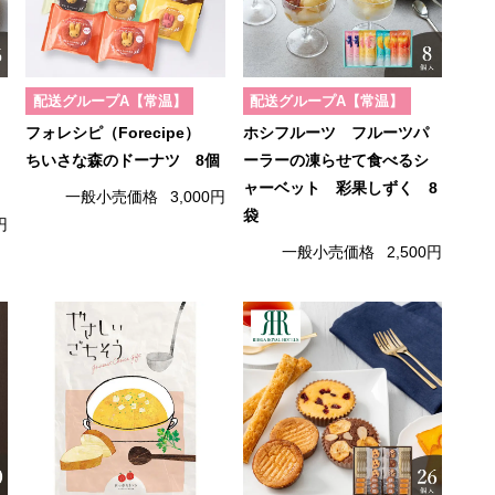
配送グループA【常温】
配送グループA【常温】
フォレシピ（Forecipe）
ホシフルーツ フルーツパ
ちいさな森のドーナツ 8個
ーラーの凍らせて食べるシ
ャーベット 彩果しずく 8
一般小売価格
3,000円
袋
円
一般小売価格
2,500円