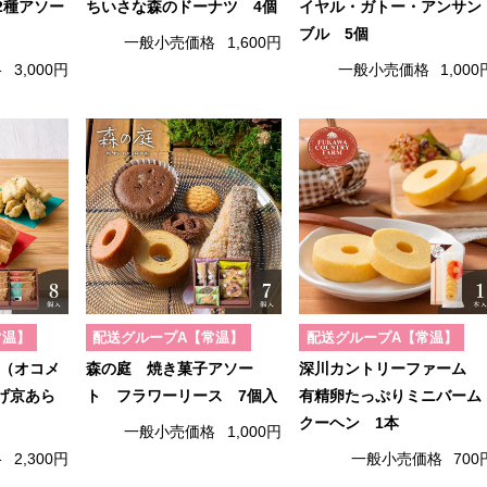
2種アソー
ちいさな森のドーナツ 4個
イヤル・ガトー・アンサン
ブル 5個
一般小売価格
1,600円
格
3,000円
一般小売価格
1,000
常温】
配送グループA【常温】
配送グループA【常温】
RI（オコメ
森の庭 焼き菓子アソー
深川カントリーファーム
げ京あら
ト フラワーリース 7個入
有精卵たっぷりミニバーム
クーヘン 1本
一般小売価格
1,000円
格
2,300円
一般小売価格
700