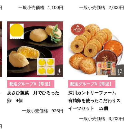
円
一般小売価格
1,100円
一般小売価格
2,000円
配送グループA【常温】
配送グループA【常温】
ハ
あさひ製菓 月でひろった
深川カントリーファーム
卵 4個
有精卵を使ったこだわりス
イーツセット 13個
一般小売価格
926円
一般小売価格
3,200円
円