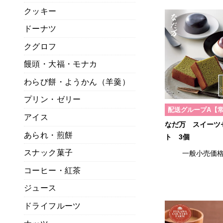
クッキー
ドーナツ
クグロフ
饅頭・大福・モナカ
わらび餅・ようかん（羊羹）
プリン・ゼリー
配送グループA【
アイス
なだ万 スイーツ
あられ・煎餅
ト 3個
スナック菓子
一般小売価
コーヒー・紅茶
ジュース
ドライフルーツ