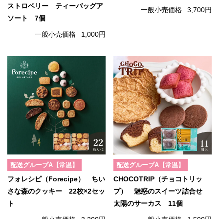
ストロベリー ティーバッグア
一般小売価格
3,700円
ソート 7個
一般小売価格
1,000円
配送グループA【常温】
配送グループA【常温】
フォレシピ（Forecipe） ちい
CHOCOTRIP（チョコトリッ
さな森のクッキー 22枚×2セッ
プ） 魅惑のスイーツ詰合せ
ト
太陽のサーカス 11個