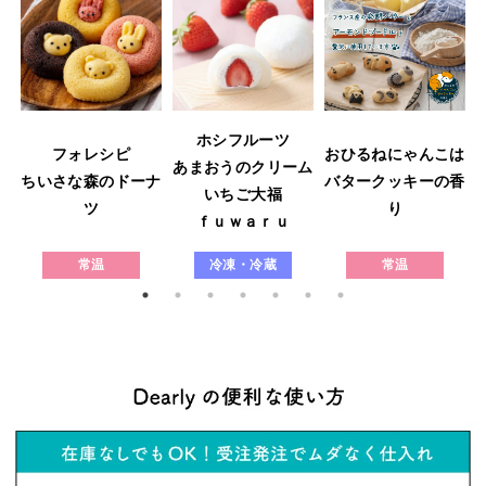
ホシフルーツ
フォレシピ
おひるねにゃんこは
あまおうのクリーム
ウ
ちいさな森のドーナ
バタークッキーの香
いちご大福
ツ
り
ｆｕｗａｒｕ
常温
冷凍・冷蔵
常温