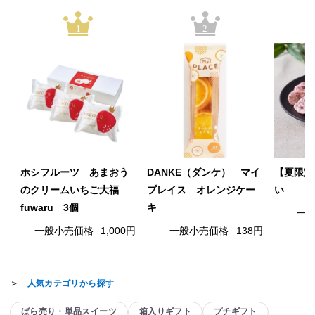
1
2
ホシフルーツ あまおう
DANKE（ダンケ） マイ
【夏限定
のクリームいちご大福
プレイス オレンジケー
い
fuwaru 3個
キ
一
一般小売価格
1,000円
一般小売価格
138円
＞
人気カテゴリから探す
ばら売り・単品スイーツ
箱入りギフト
プチギフト