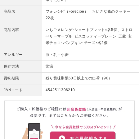
商品名
フォレシピ（Forecipe） ちいさな森のクッキー
22枚
商品内容
いちごメレンゲ･ショートブレット×各5個、ストロ
ベリーマーブル･ビスコッティープレーン･五穀･玄
米チョコ･パンプキン･チーズ×各2個
アレルギー
卵・乳・小麦
保存方法
常温
賞味期限
残り賞味期限60日以上での出荷（90）
JANコード
4542511306210