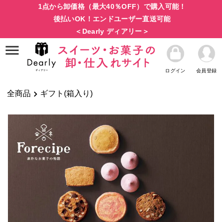
1点から卸価格（最大40％OFF）で購入可能！
後払いOK！エンドユーザー直送可能
＜Dearly ディアリー＞
ログイン
会員登録
全商品
ギフト(箱入り)