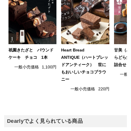
祇園きたざと パウンド
Heart Bread
甘美（A
ケーキ チョコ 1本
ANTIQUE（ハートブレッ
らどら焼
ドアンティーク） 世に
詰合せ 
一般小売価格
1,100円
もおいしいチョコブラウ
一般
ニー
一般小売価格
220円
Dearlyでよく見られている商品