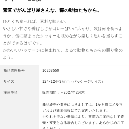
素直でがんばり屋さんな、森の動物たちから。
ひとくち食べれば、素朴な味わい。
やさしい甘さや香ばしさが口いっぱいに広がり、次は何を食べよ
うか、缶に詰まったクッキーを眺めながら楽しく思いを巡らすこ
とができるはずです。
かわいいパッケージに包まれて、まるで動物たちからの贈り物の
よう。
商品管理番号
10263550
サイズ
124×124×37mm（パッケージサイズ）
注意事項
販売期間：～2027年2月末
商品終売や変更につきましては、1か月前にメルマ
ガおよび新着情報にてご案内いたします。
※やむを得ない事情により、事前のご案内なしで終
売・変更となる場合もございます。あらかじめご了
承ください。