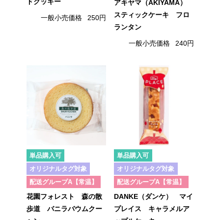
ドクッキー
アキヤマ（AKIYAMA）
スティックケーキ フロ
一般小売価格
250円
ランタン
一般小売価格
240円
単品購入可
単品購入可
オリジナルタグ対象
オリジナルタグ対象
配送グループA【常温】
配送グループA【常温】
花園フォレスト 森の散
DANKE（ダンケ） マイ
歩道 バニラバウムクー
プレイス キャラメルア