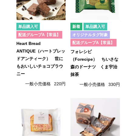
単品購入可
単品購入可
配送グループA【常温】
オリジナルタグ対象
配送グループA【常温】
Heart Bread
ANTIQUE（ハートブレッ
フォレシピ
ドアンティーク） 世に
（Forecipe） ちいさな
もおいしいチョコブラウ
森のドーナツ くま宇治
ニー
抹茶
一般小売価格
220円
一般小売価格
330円