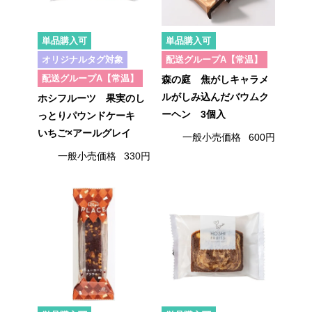
単品購入可
単品購入可
オリジナルタグ対象
配送グループA【常温】
配送グループA【常温】
森の庭 焦がしキャラメ
ルがしみ込んだバウムク
ホシフルーツ 果実のし
ーヘン 3個入
っとりパウンドケーキ
いちご×アールグレイ
一般小売価格
600円
一般小売価格
330円