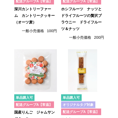
配送グループA【常温】
配送グループA【常温】
深川カントリーファー
ホシフルーツ ナッツと
ム カントリークッキー
ドライフルーツの贅沢ブ
（オーツ麦）
ラウニー ドライフルー
ツ＆ナッツ
一般小売価格
100円
一般小売価格
200円
単品購入可
単品購入可
配送グループA【常温】
オリジナルタグ対象
配送グループA【常温】
国産りんご ジャムサン