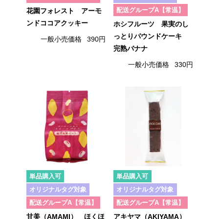
配送グループA【常温】
花園フォレスト アーモ
ンドココアクッキー
ホシフルーツ 果実のし
っとりパウンドケーキ
一般小売価格
390円
完熟バナナ
一般小売価格
330円
単品購入可
単品購入可
オリジナルタグ対象
オリジナルタグ対象
配送グループA【常温】
配送グループA【常温】
甘美（AMAMI） ほくほ
アキヤマ（AKIYAMA）