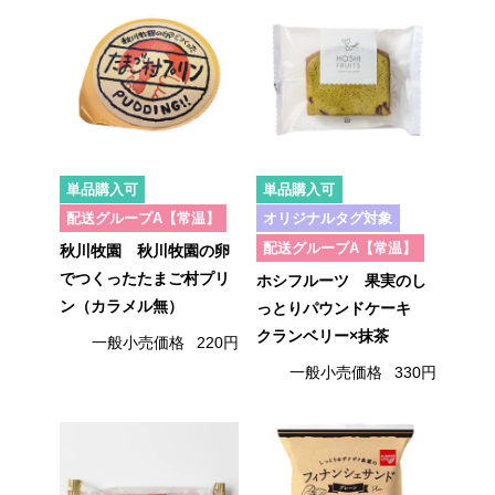
単品購入可
単品購入可
配送グループA【常温】
オリジナルタグ対象
配送グループA【常温】
秋川牧園 秋川牧園の卵
でつくったたまご村プリ
ホシフルーツ 果実のし
ン（カラメル無）
っとりパウンドケーキ
クランベリー×抹茶
一般小売価格
220円
一般小売価格
330円