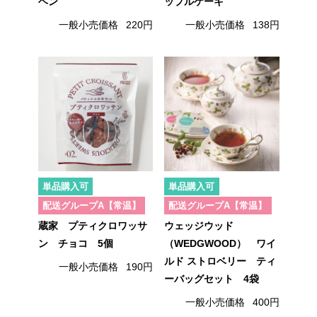
ヘン
ップルケーキ
一般小売価格
220円
一般小売価格
138円
単品購入可
単品購入可
配送グループA【常温】
配送グループA【常温】
蔵家 プティクロワッサ
ウェッジウッド
ン チョコ 5個
（WEDGWOOD） ワイ
ルド ストロベリー ティ
一般小売価格
190円
ーバッグセット 4袋
一般小売価格
400円