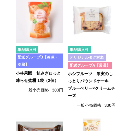
単品購入可
単品購入可
配送グループB【冷凍・
オリジナルタグ対象
冷蔵】
配送グループA【常温】
小林果園 甘みぎゅっと
ホシフルーツ 果実のし
凍らせ蜜柑 1袋（2個）
っとりパウンドケーキ
ブルーベリー×クリームチ
一般小売価格
300円
ーズ
一般小売価格
330円