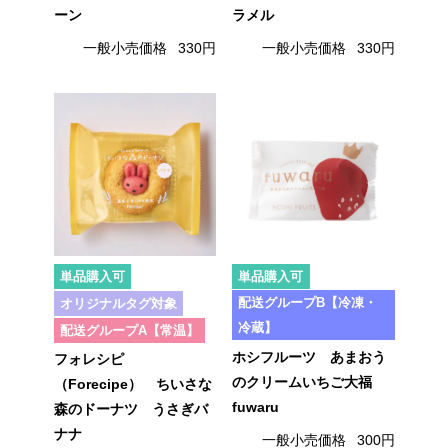
ーン
ラメル
一般小売価格
330円
一般小売価格
330円
単品購入可
単品購入可
配送グループB【冷凍・
オリジナルタグ対象
冷蔵】
配送グループA【常温】
ホシフルーツ あまおう
フォレシピ
のクリームいちご大福
（Forecipe） ちいさな
fuwaru
森のドーナツ うさぎバ
ナナ
一般小売価格
300円