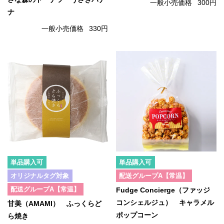
一般小売価格
300円
ナ
一般小売価格
330円
単品購入可
単品購入可
オリジナルタグ対象
配送グループA【常温】
配送グループA【常温】
Fudge Concierge（ファッジ
コンシェルジュ） キャラメル
甘美（AMAMI） ふっくらど
ポップコーン
ら焼き