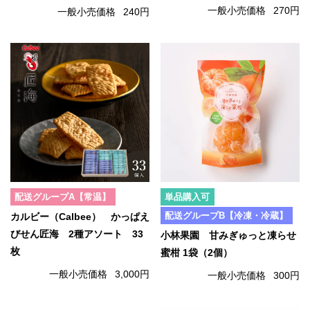
一般小売価格
270円
一般小売価格
240円
配送グループA【常温】
単品購入可
配送グループB【冷凍・冷蔵】
カルビー（Calbee） かっぱえ
びせん匠海 2種アソート 33
小林果園 甘みぎゅっと凍らせ
枚
蜜柑 1袋（2個）
一般小売価格
3,000円
一般小売価格
300円