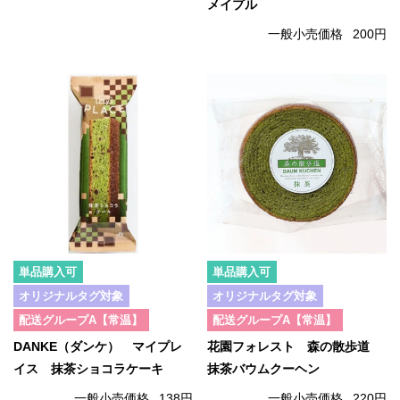
メイプル
一般小売価格
200円
単品購入可
単品購入可
オリジナルタグ対象
オリジナルタグ対象
配送グループA【常温】
配送グループA【常温】
DANKE（ダンケ） マイプレ
花園フォレスト 森の散歩道
イス 抹茶ショコラケーキ
抹茶バウムクーヘン
一般小売価格
138円
一般小売価格
220円