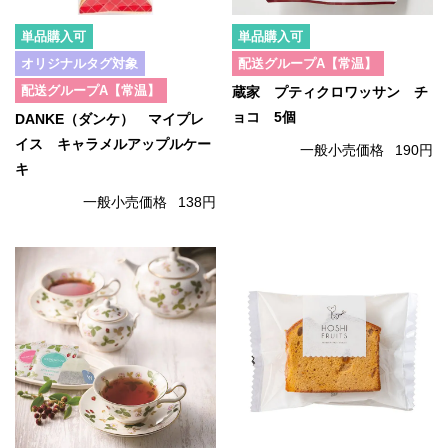
単品購入可
単品購入可
オリジナルタグ対象
配送グループA【常温】
配送グループA【常温】
蔵家 プティクロワッサン チ
ョコ 5個
DANKE（ダンケ） マイプレ
イス キャラメルアップルケー
一般小売価格
190円
キ
一般小売価格
138円