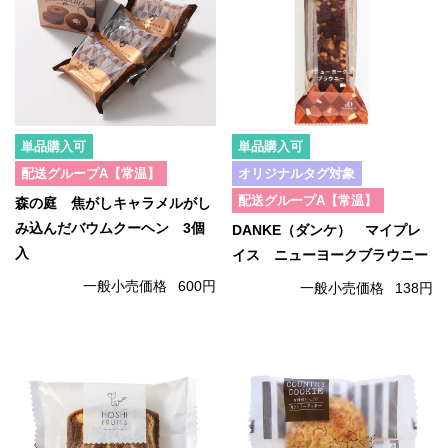
単品購入可
単品購入可
配送グループA【常温】
オリジナルタグ対象
配送グループA【常温】
森の庭 焦がしキャラメルがし
み込んだバウムクーヘン 3個
DANKE（ダンケ） マイプレ
入
イス ニューヨークブラウニー
一般小売価格
600円
一般小売価格
138円