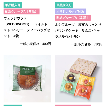
単品購入可
単品購入可
配送グループA【常温】
オリジナルタグ対象
配送グループA【常温】
ウェッジウッド
（WEDGWOOD） ワイルド
ホシフルーツ 果実のしっとり
ストロベリー ティーバッグセ
パウンドケーキ りんご×キャ
ット 4袋
ラメル×シナモン
一般小売価格
400円
一般小売価格
330円