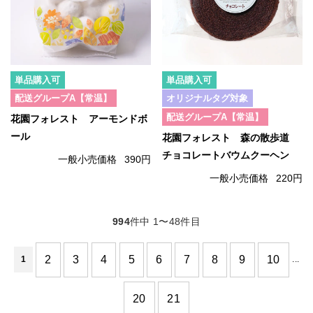
単品購入可
単品購入可
配送グループA【常温】
オリジナルタグ対象
配送グループA【常温】
花園フォレスト アーモンドボ
ール
花園フォレスト 森の散歩道
チョコレートバウムクーヘン
一般小売価格
390円
一般小売価格
220円
994
件中 1〜48件目
2
3
4
5
6
7
8
9
10
1
...
20
21