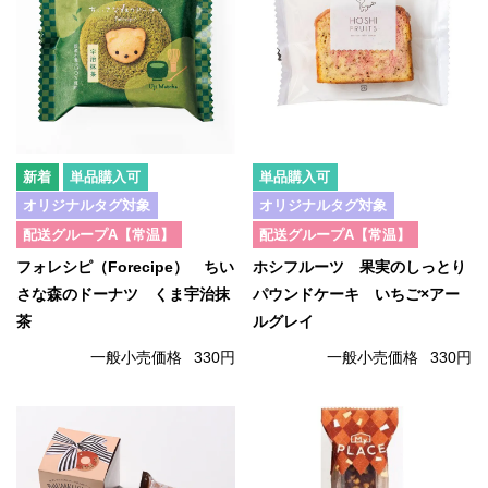
単品購入可
単品購入可
オリジナルタグ対象
オリジナルタグ対象
配送グループA【常温】
配送グループA【常温】
フォレシピ（Forecipe） ちい
ホシフルーツ 果実のしっとり
さな森のドーナツ くま宇治抹
パウンドケーキ いちご×アー
茶
ルグレイ
一般小売価格
330円
一般小売価格
330円