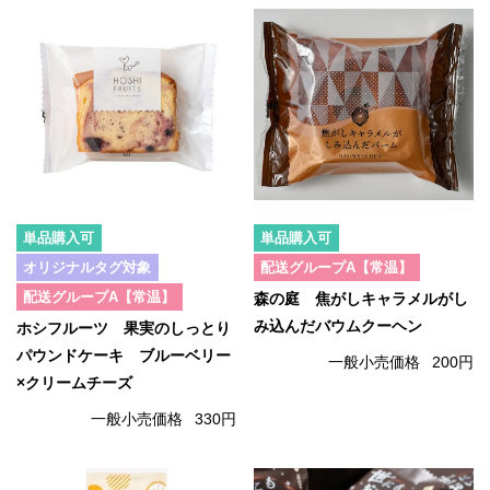
単品購入可
単品購入可
オリジナルタグ対象
配送グループA【常温】
配送グループA【常温】
森の庭 焦がしキャラメルがし
み込んだバウムクーヘン
ホシフルーツ 果実のしっとり
パウンドケーキ ブルーベリー
一般小売価格
200円
×クリームチーズ
一般小売価格
330円