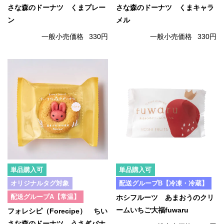
さな森のドーナツ くまプレー
さな森のドーナツ くまキャラ
ン
メル
一般小売価格
330円
一般小売価格
330円
単品購入可
単品購入可
オリジナルタグ対象
配送グループB【冷凍・冷蔵】
配送グループA【常温】
ホシフルーツ あまおうのクリ
ームいちご大福fuwaru
フォレシピ（Forecipe） ちい
さな森のドーナツ うさぎバナ