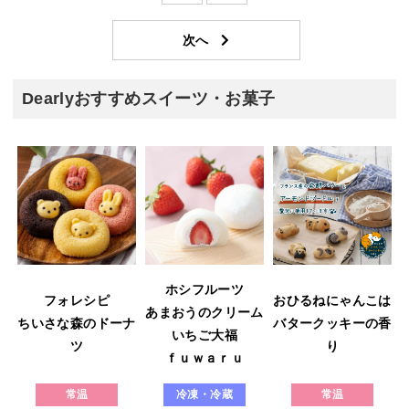
Dearlyおすすめスイーツ・お菓子
ホシフルーツ
フォレシピ
おひるねにゃんこは
あまおうのクリーム
ウ
ちいさな森のドーナ
バタークッキーの香
いちご大福
ツ
り
ｆｕｗａｒｕ
常温
冷凍・冷蔵
常温