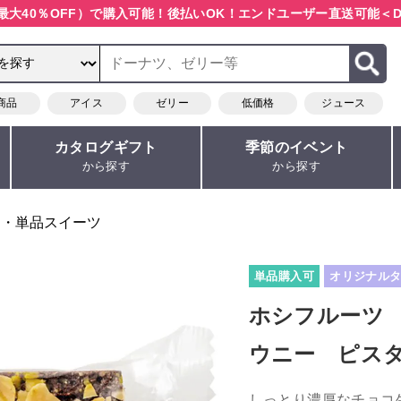
最大40％OFF）で購入可能！
後払いOK！エンドユーザー直送可能
＜D
商品
アイス
ゼリー
低価格
ジュース
カタログギフト
季節のイベント
から探す
から探す
り・単品スイーツ
単品購入可
オリジナル
ホシフルーツ
ウニー ピス
しっとり濃厚なチョコ