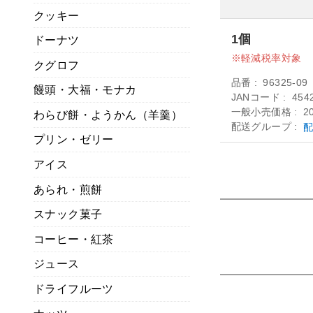
クッキー
1個
ドーナツ
軽減税率対象
クグロフ
品番
96325-09
饅頭・大福・モナカ
JANコード
454
一般小売価格
2
わらび餅・ようかん（羊羹）
配送グループ
配
プリン・ゼリー
アイス
あられ・煎餅
スナック菓子
コーヒー・紅茶
ジュース
ドライフルーツ