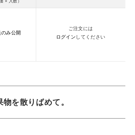
価 × 入数）
ご注文には
員のみ公開
ログイン
してください
果物を散りばめて。