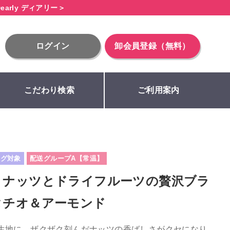
early ディアリー＞
ログイン
卸会員登録（無料）
こだわり検索
ご利用案内
タグ対象
配送グループA【常温】
 ナッツとドライフルーツの贅沢ブラ
タチオ＆アーモンド
生地に、ザクザク刻んだナッツの香ばしさがクセになり