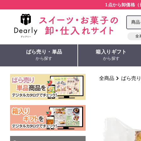
1点から卸価格（
全
ばら売り・単品
箱入りギフト
から探す
から探す
全商品
ばら売