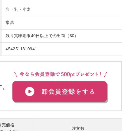
卵・乳・小麦
常温
残り賞味期限40日以上での出荷（60）
4542511310941
販売価格
注文数