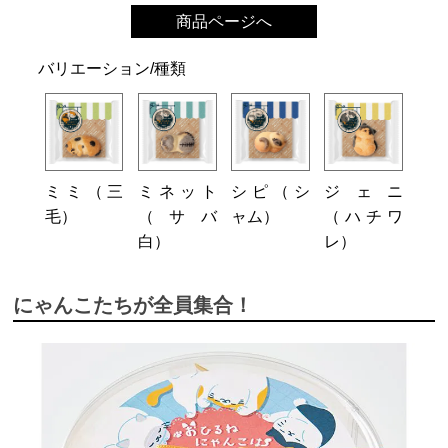
商品ページへ
バリエーション/種類
ミミ（三
ミネット
シピ（シ
ジェニ
毛）
（サバ
ャム）
（ハチワ
白）
レ）
にゃんこたちが全員集合！