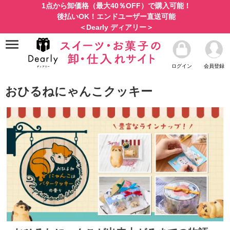
1点から卸価格（最大40％OFF）で購入可能！
後払いOK！エンドユーザー直送可能
＜Dearly ディアリー＞
ログイン
会員登録
おひるねにゃんこクッキー