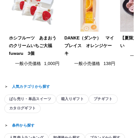
ホシフルーツ あまおう
DANKE（ダンケ） マイ
【夏限定
のクリームいちご大福
プレイス オレンジケー
い
fuwaru 3個
キ
一
一般小売価格
1,000円
一般小売価格
138円
＞
人気カテゴリから探す
ばら売り・単品スイーツ
箱入りギフト
プチギフト
カタログギフト
＞
条件から探す
人気売上ランキング
卸価格から探す
ブランドから探す