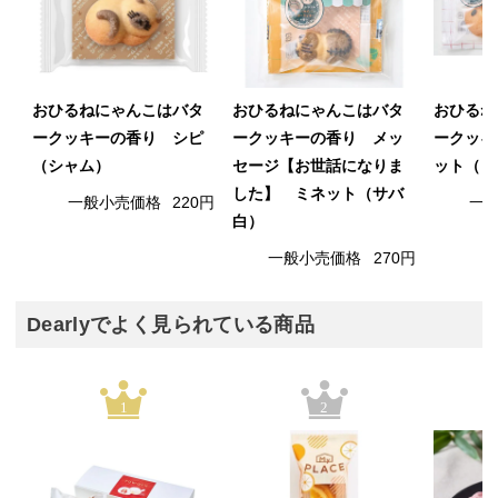
おひるねにゃんこはバタ
おひるねにゃんこはバタ
おひるね
ークッキーの香り シピ
ークッキーの香り メッ
ークッキ
（シャム）
セージ【お世話になりま
ット（ミ
した】 ミネット（サバ
一般小売価格
220円
一
白）
一般小売価格
270円
Dearlyでよく見られている商品
1
2