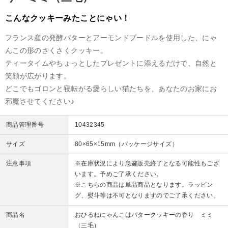
こんなクッキーみたことにゃい！
フランス産の発酵バターとアーモンドプードルを使用した、にゃ
んこの形のさくさくクッキー。
ティータイムやちょっとしたプレゼントに添えるだけで、自然と
笑顔が広がります。
どこでもゴロンと寝転がる愛らしい猫たちを、あなたのお家にお
邪魔させてください♪
商品管理番号
10432345
サイズ
80×65×15mm（パッケージサイズ）
注意事項
※在庫状況により急遽販売終了となる可能性もござ
います。予めご了承ください。
※こちらの商品は単品商品となります。ラッピン
グ、熨斗等は不可となりますのでご了承ください。
商品名
おひるねにゃんこはバタークッキーの香り ミミ
（三毛）