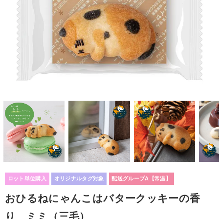
ロット単位購入
オリジナルタグ対象
配送グループA【常温】
おひるねにゃんこはバタークッキーの香
り ミミ（三毛）