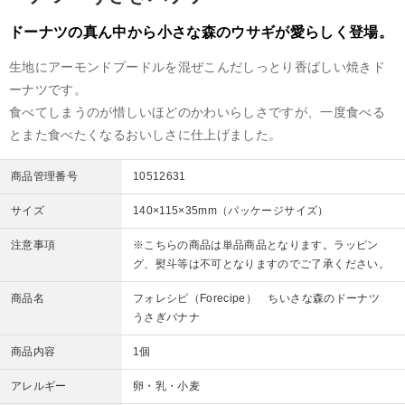
ドーナツの真ん中から小さな森のウサギが愛らしく登場。
生地にアーモンドプードルを混ぜこんだしっとり香ばしい焼きド
ーナツです。
食べてしまうのが惜しいほどのかわいらしさですが、一度食べる
とまた食べたくなるおいしさに仕上げました。
商品管理番号
10512631
サイズ
140×115×35mm（パッケージサイズ）
注意事項
※こちらの商品は単品商品となります。ラッピン
グ、熨斗等は不可となりますのでご了承ください。
商品名
フォレシピ（Forecipe） ちいさな森のドーナツ
うさぎバナナ
商品内容
1個
アレルギー
卵・乳・小麦