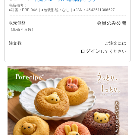
商品備考
●箱番：FRF-04A｜●包装形態：なし｜●JAN：4542511366627
販売価格
会員のみ公開
（単価 × 入数）
注文数
ご注文には
ログイン
してください