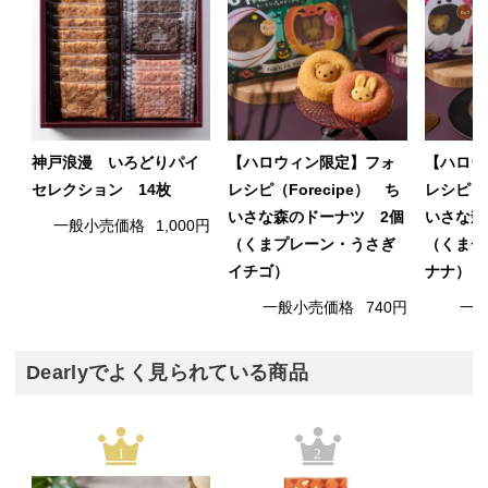
神戸浪漫 いろどりパイ
【ハロウィン限定】フォ
【ハロウ
セレクション 14枚
レシピ（Forecipe） ち
レシピ（F
いさな森のドーナツ 2個
いさな森
一般小売価格
1,000円
（くまプレーン・うさぎ
（くまチ
イチゴ）
ナナ）
一般小売価格
740円
一
Dearlyでよく見られている商品
1
2