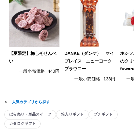
【夏限定】梅しそせんべ
DANKE（ダンケ） マイ
ホシフル
い
プレイス ニューヨーク
のクリー
ブラウニー
fuwaru
一般小売価格
440円
一般小売価格
138円
一般
＞
人気カテゴリから探す
ばら売り・単品スイーツ
箱入りギフト
プチギフト
カタログギフト