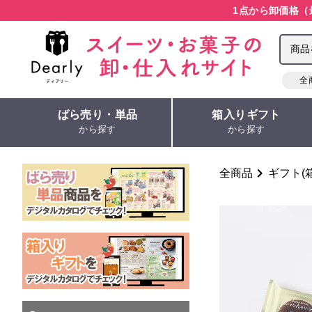
1点から卸価格（
全
ばら売り・単品
箱入りギフト
から探す
から探す
全商品
ギフト(