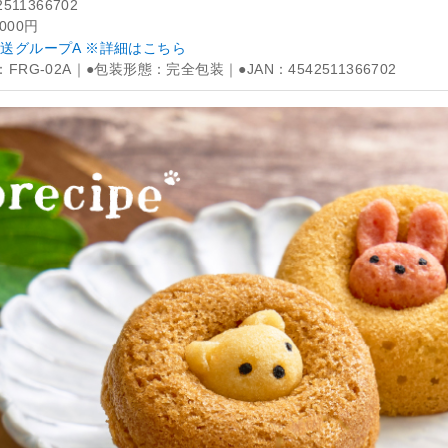
2511366702
,000円
送グループA ※詳細はこちら
：FRG-02A｜●包装形態：完全包装｜●JAN：4542511366702