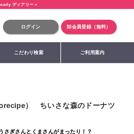
early ディアリー＞
ログイン
卸会員登録（無料）
こだわり検索
ご利用案内
orecipe） ちいさな森のドーナツ
うさぎさんとくまさんがまったり！？