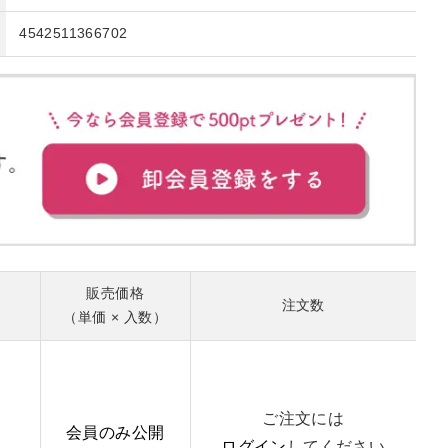
4542511366702
販売価格
注文数
（単価 × 入数）
ご注文には
会員のみ公開
ログイン
してください