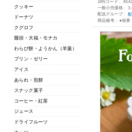
JANコード
454
クッキー
一般小売価格
3
配送グループ
配
ドーナツ
商品備考
●箱番
クグロフ
饅頭・大福・モナカ
わらび餅・ようかん（羊羹）
プリン・ゼリー
アイス
あられ・煎餅
スナック菓子
コーヒー・紅茶
ジュース
ドライフルーツ