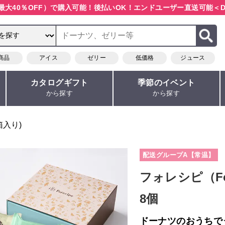
最大40％OFF）で購入可能！
後払いOK！エンドユーザー直送可能
＜D
商品
アイス
ゼリー
低価格
ジュース
カタログギフト
季節のイベント
から探す
から探す
箱入り)
配送グループA【常温】
フォレシピ（F
8個
ドーナツのおうちで