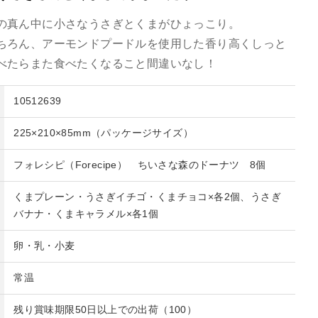
の真ん中に小さなうさぎとくまがひょっこり。
ちろん、アーモンドプードルを使用した香り高くしっと
べたらまた食べたくなること間違いなし！
10512639
225×210×85mm（パッケージサイズ）
フォレシピ（Forecipe） ちいさな森のドーナツ 8個
くまプレーン・うさぎイチゴ・くまチョコ×各2個、うさぎ
バナナ・くまキャラメル×各1個
卵・乳・小麦
常温
残り賞味期限50日以上での出荷（100）