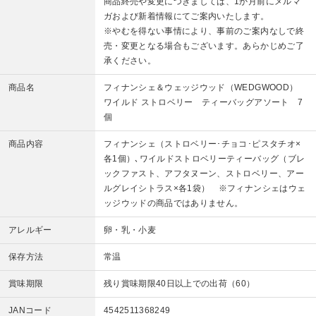
商品終売や変更につきましては、1か月前にメルマ
ガおよび新着情報にてご案内いたします。
※やむを得ない事情により、事前のご案内なしで終
売・変更となる場合もございます。あらかじめご了
承ください。
商品名
フィナンシェ＆ウェッジウッド（WEDGWOOD）
ワイルド ストロベリー ティーバッグアソート 7
個
商品内容
フィナンシェ（ストロベリー･チョコ･ピスタチオ×
各1個）､ワイルドストロベリーティーバッグ（ブレ
ックファスト、アフタヌーン、ストロベリー、アー
ルグレイシトラス×各1袋） ※フィナンシェはウェ
ッジウッドの商品ではありません。
アレルギー
卵・乳・小麦
保存方法
常温
賞味期限
残り賞味期限40日以上での出荷（60）
JANコード
4542511368249