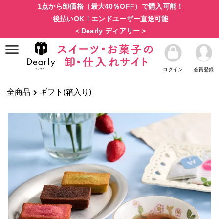
1点から卸価格（最大40％OFF）で購入可能！
後払いOK！エンドユーザー直送可能
＜Dearly ディアリー＞
ログイン
会員登録
全商品
ギフト(箱入り)