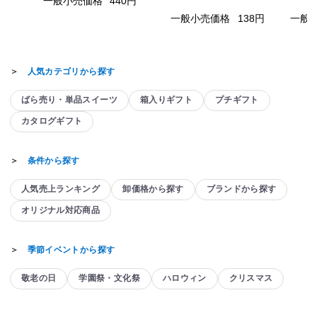
一般小売価格
440円
一般小売価格
138円
一般
＞
人気カテゴリから探す
ばら売り・単品スイーツ
箱入りギフト
プチギフト
カタログギフト
＞
条件から探す
人気売上ランキング
卸価格から探す
ブランドから探す
オリジナル対応商品
＞
季節イベントから探す
敬老の日
学園祭・文化祭
ハロウィン
クリスマス