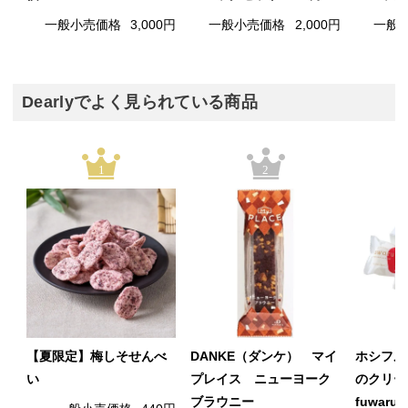
一般小売価格
3,000円
一般小売価格
2,000円
一般
Dearlyでよく見られている商品
1
2
【夏限定】梅しそせんべ
DANKE（ダンケ） マイ
ホシフル
い
プレイス ニューヨーク
のクリー
ブラウニー
fuwaru