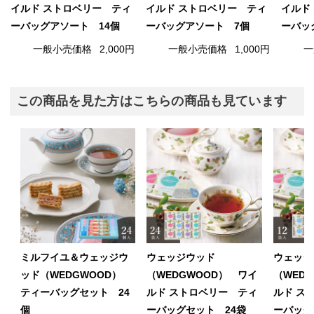
イルド ストロベリー ティ
イルド ストロベリー ティ
イルド
ーバッグアソート 14個
ーバッグアソート 7個
ーバッ
一般小売価格
2,000円
一般小売価格
1,000円
一
この商品を見た方はこちらの商品も見ています
ミルフイユ＆ウェッジウ
ウェッジウッド
ウェッジ
ッド（WEDGWOOD）
（WEDGWOOD） ワイ
（WED
ティーバッグセット 24
ルド ストロベリー ティ
ルド ス
個
ーバッグセット 24袋
ーバッグ