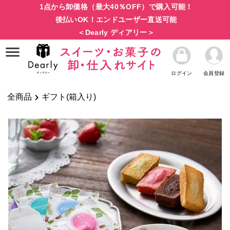
1点から卸価格（最大40％OFF）で購入可能！
後払いOK！エンドユーザー直送可能
＜Dearly ディアリー＞
ログイン
会員登録
全商品
ギフト(箱入り)