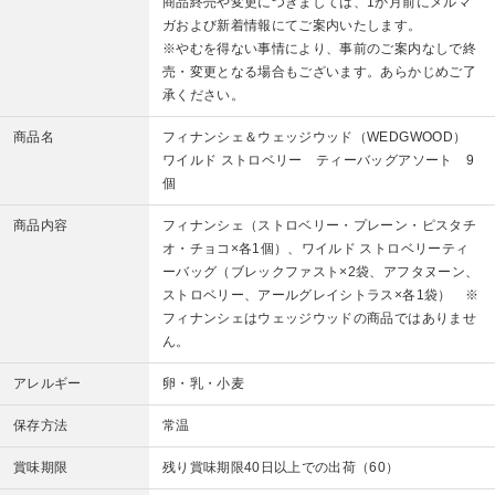
商品終売や変更につきましては、1か月前にメルマ
ガおよび新着情報にてご案内いたします。
※やむを得ない事情により、事前のご案内なしで終
売・変更となる場合もございます。あらかじめご了
承ください。
商品名
フィナンシェ＆ウェッジウッド（WEDGWOOD）
ワイルド ストロベリー ティーバッグアソート 9
個
商品内容
フィナンシェ（ストロベリー・プレーン・ピスタチ
オ・チョコ×各1個）、ワイルド ストロベリーティ
ーバッグ（ブレックファスト×2袋、アフタヌーン、
ストロベリー、アールグレイシトラス×各1袋） ※
フィナンシェはウェッジウッドの商品ではありませ
ん。
アレルギー
卵・乳・小麦
保存方法
常温
賞味期限
残り賞味期限40日以上での出荷（60）