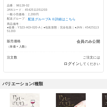
品番
96128-02
JANコード
4542511351203
一般小売価格
2,200円
配送グループ
配送グループA ※詳細はこちら
商品備考
●箱番：YS23-AOI-020-A｜●包装形態：完全包装｜●JAN：45425113
51203
販売価格
会員のみ公開
（単価 × 入数）
注文数
ご注文には
ログイン
してください
バリエーション/種類