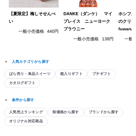
【夏限定】梅しそせんべ
DANKE（ダンケ） マイ
ホシフル
い
プレイス ニューヨーク
のクリー
ブラウニー
fuwaru
一般小売価格
440円
一般小売価格
138円
一般
＞
人気カテゴリから探す
ばら売り・単品スイーツ
箱入りギフト
プチギフト
カタログギフト
＞
条件から探す
人気売上ランキング
卸価格から探す
ブランドから探す
オリジナル対応商品