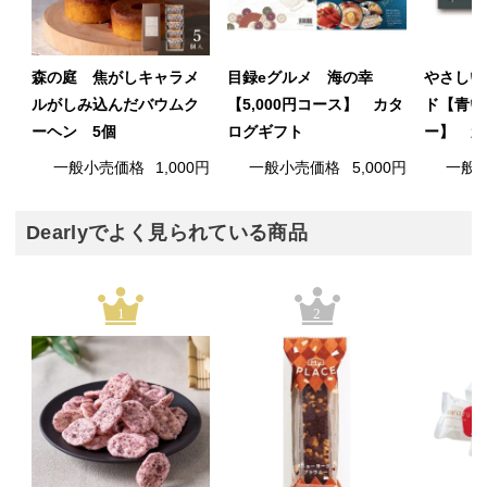
森の庭 焦がしキャラメ
目録eグルメ 海の幸
やさしい
ルがしみ込んだバウムク
【5,000円コース】 カタ
ド【青い
ーヘン 5個
ログギフト
ー】 カ
一般小売価格
1,000円
一般小売価格
5,000円
一般
Dearlyでよく見られている商品
1
2