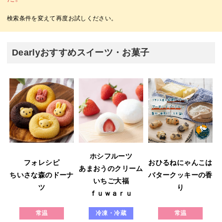
Dearlyおすすめスイーツ・お菓子
ホシフルーツ
フォレシピ
おひるねにゃんこは
あまおうのクリーム
ウ
ちいさな森のドーナ
バタークッキーの香
いちご大福
ツ
り
ｆｕｗａｒｕ
常温
冷凍・冷蔵
常温