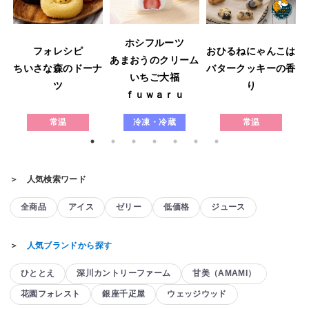
ホシフルーツ
フォレシピ
おひるねにゃんこは
あまおうのクリーム
ウ
ちいさな森のドーナ
バタークッキーの香
いちご大福
ツ
り
ｆｕｗａｒｕ
常温
冷凍・冷蔵
常温
＞ 人気検索ワード
全商品
アイス
ゼリー
低価格
ジュース
＞
人気ブランドから探す
ひととえ
深川カントリーファーム
甘美（AMAMI）
花園フォレスト
銀座千疋屋
ウェッジウッド