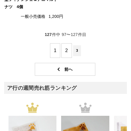
ナツ 4個
一般小売価格
1,200円
127
件中 97〜127件目
1
2
3
ア行の週間売れ筋ランキング
1
2