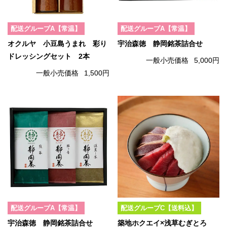
配送グループA【常温】
配送グループA【常温】
オクルヤ 小豆島うまれ 彩り
宇治森徳 静岡銘茶詰合せ
ドレッシングセット 2本
一般小売価格
5,000円
一般小売価格
1,500円
配送グループA【常温】
配送グループC【送料込】
宇治森徳 静岡銘茶詰合せ
築地ホクエイ×浅草むぎとろ