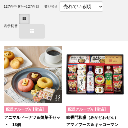
127
件中 97〜127件目
並び替え
表示切替
配送グループA【常温】
配送グループA【常温】
アニマルドーナツ＆焼菓子セッ
味香門和膳（みかどわぜん）
ト 13個
アマノフーズ＆キッコーマン