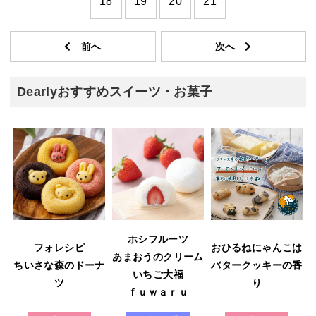
18
19
20
21
Dearlyおすすめスイーツ・お菓子
ホシフルーツ
フォレシピ
おひるねにゃんこは
あまおうのクリーム
ウ
ちいさな森のドーナ
バタークッキーの香
いちご大福
ツ
り
ｆｕｗａｒｕ