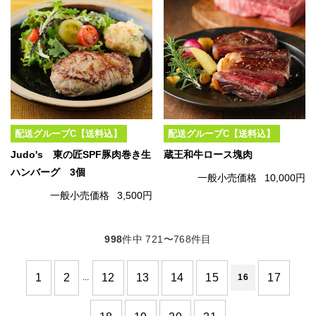
配送グループC【送料込】
配送グループC【送料込】
Judo's 東の匠SPF豚肉巻き生
蔵王和牛ロース塊肉
ハンバーグ 3個
一般小売価格
10,000円
一般小売価格
3,500円
998
件中 721〜768件目
1
2
12
13
14
15
17
...
16