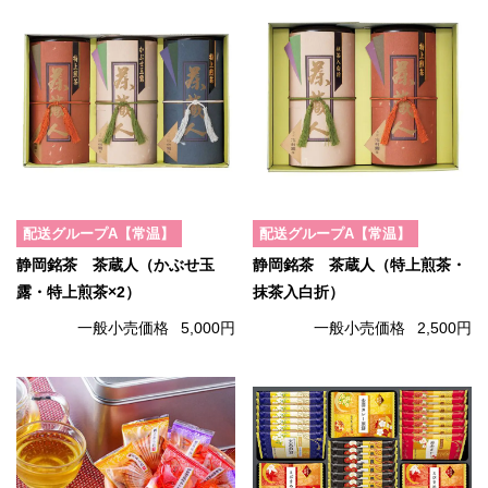
配送グループA【常温】
配送グループA【常温】
静岡銘茶 茶蔵人（かぶせ玉
静岡銘茶 茶蔵人（特上煎茶・
露・特上煎茶×2）
抹茶入白折）
一般小売価格
5,000円
一般小売価格
2,500円