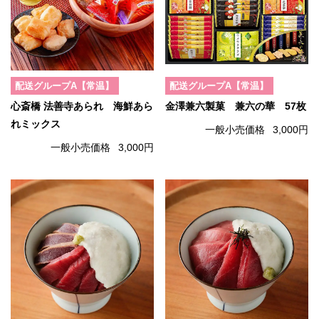
配送グループA【常温】
配送グループA【常温】
心斎橋 法善寺あられ 海鮮あら
金澤兼六製菓 兼六の華 57枚
れミックス
一般小売価格
3,000円
一般小売価格
3,000円