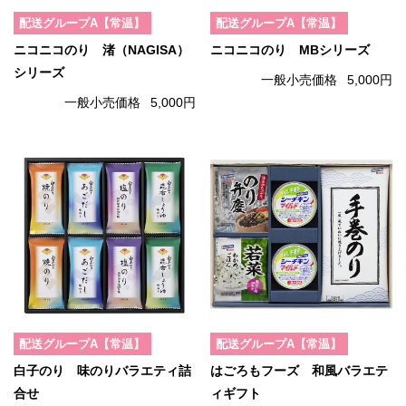
配送グループA【常温】
配送グループA【常温】
ニコニコのり 渚（NAGISA）
ニコニコのり MBシリーズ
シリーズ
一般小売価格
5,000円
一般小売価格
5,000円
配送グループA【常温】
配送グループA【常温】
白子のり 味のりバラエティ詰
はごろもフーズ 和風バラエテ
合せ
ィギフト