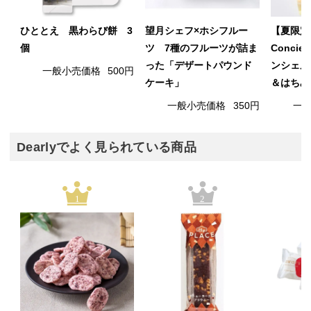
ひととえ 黒わらび餅 3
望月シェフ×ホシフルー
【夏限定】
個
ツ 7種のフルーツが詰ま
Conci
った「デザートパウンド
ンシェル
一般小売価格
500円
ケーキ」
＆はちみ
一般小売価格
350円
一
Dearlyでよく見られている商品
1
2