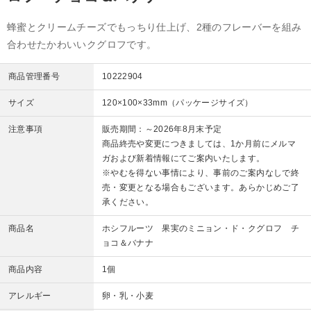
蜂蜜とクリームチーズでもっちり仕上げ、2種のフレーバーを組み
合わせたかわいいクグロフです。
商品管理番号
10222904
サイズ
120×100×33mm（パッケージサイズ）
注意事項
販売期間：～2026年8月末予定
商品終売や変更につきましては、1か月前にメルマ
ガおよび新着情報にてご案内いたします。
※やむを得ない事情により、事前のご案内なしで終
売・変更となる場合もございます。あらかじめご了
承ください。
商品名
ホシフルーツ 果実のミニョン・ド・クグロフ チ
ョコ＆バナナ
商品内容
1個
アレルギー
卵・乳・小麦