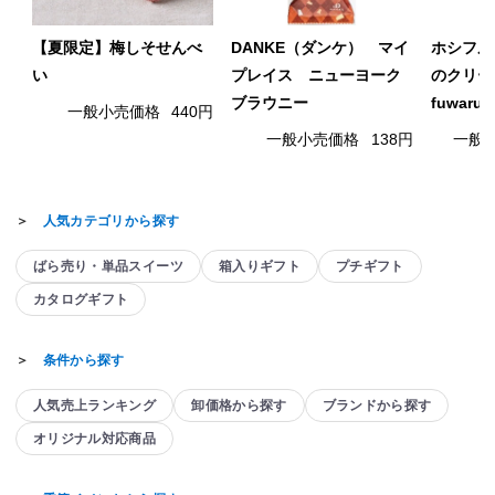
【夏限定】梅しそせんべ
DANKE（ダンケ） マイ
ホシフル
い
プレイス ニューヨーク
のクリー
ブラウニー
fuwaru
一般小売価格
440円
一般小売価格
138円
一般
＞
人気カテゴリから探す
ばら売り・単品スイーツ
箱入りギフト
プチギフト
カタログギフト
＞
条件から探す
人気売上ランキング
卸価格から探す
ブランドから探す
オリジナル対応商品