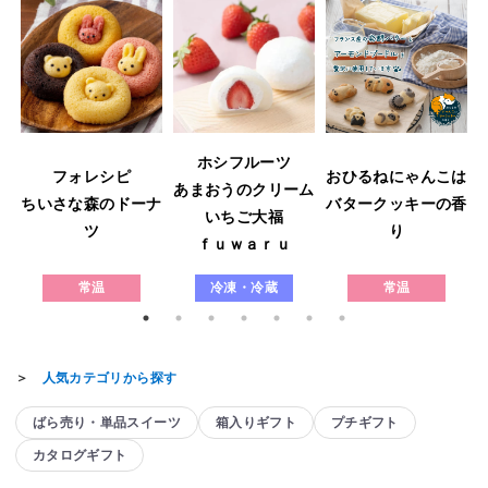
ホシフルーツ
フォレシピ
おひるねにゃんこは
あまおうのクリーム
ウ
ちいさな森のドーナ
バタークッキーの香
いちご大福
ツ
り
ｆｕｗａｒｕ
常温
冷凍・冷蔵
常温
＞
人気カテゴリから探す
ばら売り・単品スイーツ
箱入りギフト
プチギフト
カタログギフト