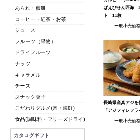
あられ・煎餅
ぱえびせん匠海 
ト 11枚
コーヒー・紅茶・お茶
一般小売価
ジュース
フルーツ（果物）
ドライフルーツ
ナッツ
キャラメル
チーズ
スナック菓子
長崎県産真アジを
こだわりグルメ(肉・海鮮)
「アジフィレフラ
食品(調味料・フリーズドライ)
一般小売価
カタログギフト