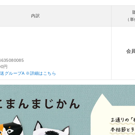
内訳
（単
会
4635080085
00円
送グループA ※詳細はこちら