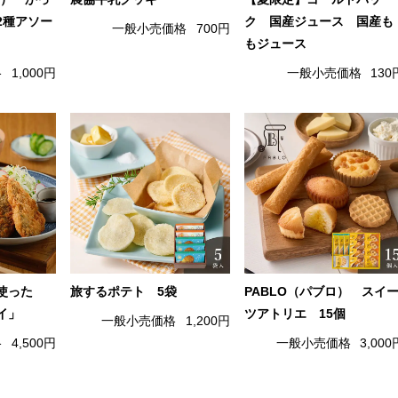
2種アソー
ク 国産ジュース 国産も
一般小売価格
700円
もジュース
格
1,000円
一般小売価格
130
使った
旅するポテト 5袋
PABLO（パブロ） スイ
イ」
ツアトリエ 15個
一般小売価格
1,200円
格
4,500円
一般小売価格
3,000