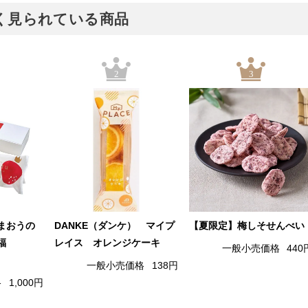
でよく見られている商品
2
3
まおうの
DANKE（ダンケ） マイプ
【夏限定】梅しそせんべい
福
レイス オレンジケーキ
一般小売価格
440
一般小売価格
138円
格
1,000円