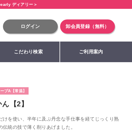
early ディアリー＞
ログイン
卸会員登録（無料）
こだわり検索
ご利用案内
ープA【常温】
ん【2】
だけを使い、半年に及ぶ丹念な手仕事を経てじっくり熟
の伝統の技で薄く削りあげました。