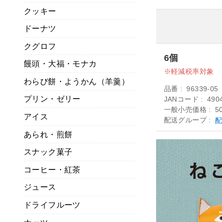
クッキー
ドーナツ
クグロフ
6個
饅頭・大福・モナカ
軽減税率対象
わらび餅・ようかん（羊羹）
品番
96339-05
プリン・ゼリー
JANコード
490
一般小売価格
5
アイス
配送グループ
配
あられ・煎餅
スナック菓子
コーヒー・紅茶
ジュース
ドライフルーツ