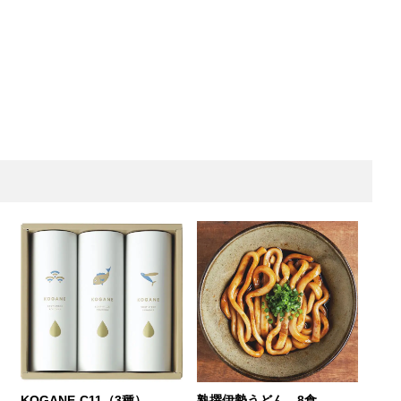
KOGANE-C11（3種）
熟撰伊勢うどん 8食