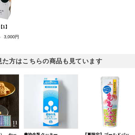
【1】
格
3,000円
見た方はこちらの商品も見ています
e） かっ
農協牛乳クッキー
【夏限定】ゴールドパッ