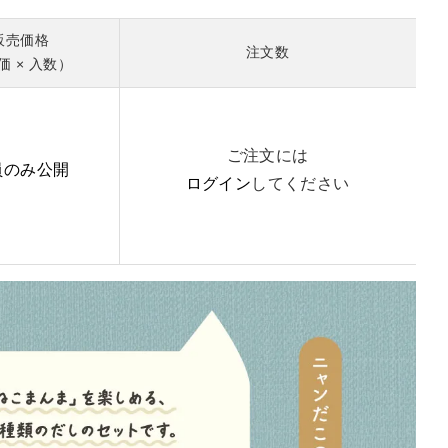
販売価格
注文数
価 × 入数）
ご注文には
員のみ公開
ログイン
してください