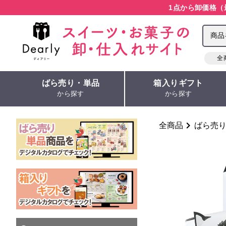
1点から卸価格（
全
ばら売り・単品
箱入りギフト
から探す
から探す
全商品
ばら売