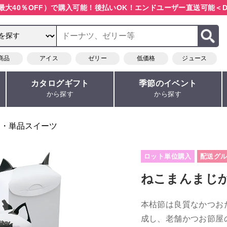
最大40％OFF）で購入可能！
後払いOK！エンドユーザー直送可能
＜D
商品
アイス
ゼリー
低価格
ジュース
カタログギフト
季節のイベント
から探す
から探す
り・単品スイーツ
ロット単位購入
配送グル
ねこまんまじか
本枯節は良質なかつお
成し、老舗かつお節屋