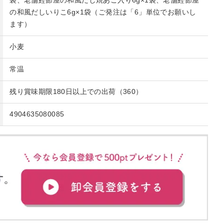
袋、老舗鰹節屋の和風だし焼あご入り6g×1袋、老舗鰹節屋
の和風だしいりこ6g×1袋（ご発注は「6」単位でお願いし
ます）
小麦
常温
残り賞味期限180日以上での出荷（360）
4904635080085