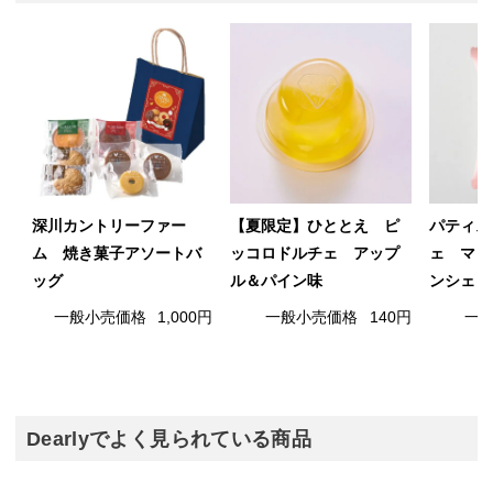
深川カントリーファー
【夏限定】ひととえ ピ
パティス
ム 焼き菓子アソートバ
ッコロドルチェ アップ
ェ マリ
ッグ
ル＆パイン味
ンシェ 
一般小売価格
1,000円
一般小売価格
140円
一
Dearlyでよく見られている商品