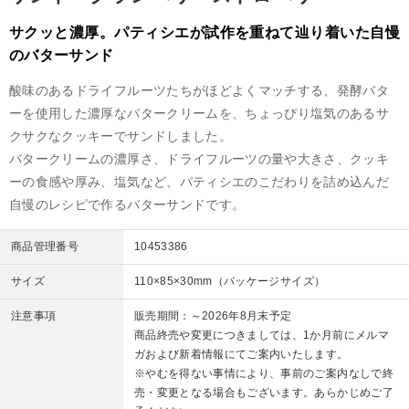
サクッと濃厚。パティシエが試作を重ねて辿り着いた自慢
のバターサンド
酸味のあるドライフルーツたちがほどよくマッチする、発酵バタ
ーを使用した濃厚なバタークリームを、ちょっぴり塩気のあるサ
クサクなクッキーでサンドしました。
バタークリームの濃厚さ、ドライフルーツの量や大きさ、クッキ
ーの食感や厚み、塩気など、パティシエのこだわりを詰め込んだ
自慢のレシピで作るバターサンドです。
商品管理番号
10453386
サイズ
110×85×30mm（パッケージサイズ）
注意事項
販売期間：～2026年8月末予定
商品終売や変更につきましては、1か月前にメルマ
ガおよび新着情報にてご案内いたします。
※やむを得ない事情により、事前のご案内なしで終
売・変更となる場合もございます。あらかじめご了