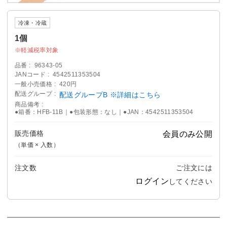
冷凍・冷蔵
1個
軽減税率対象
品番
96343-05
JANコード
4542511353504
一般小売価格
420円
配送グループ
配送グループB ※詳細はこちら
商品備考
●箱番：HFB-11B｜●包装形態：なし｜●JAN：4542511353504
販売価格
会員のみ公開
（単価 × 入数）
注文数
ご注文には
ログイン
してください