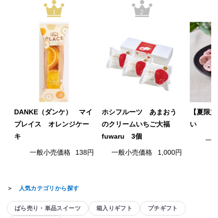
1
2
DANKE（ダンケ） マイ
ホシフルーツ あまおう
【夏限定
プレイス オレンジケー
のクリームいちご大福
い
キ
fuwaru 3個
一
一般小売価格
138円
一般小売価格
1,000円
＞
人気カテゴリから探す
ばら売り・単品スイーツ
箱入りギフト
プチギフト