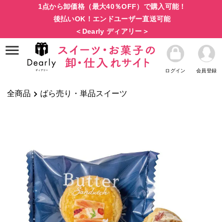
1点から卸価格（最大40％OFF）で購入可能！
後払いOK！エンドユーザー直送可能
＜Dearly ディアリー＞
ログイン
会員登録
全商品
ばら売り・単品スイーツ