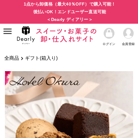
1点から卸価格（最大40％OFF）で購入可能！
後払いOK！エンドユーザー直送可能
＜Dearly ディアリー＞
ログイン
会員登録
全商品
ギフト(箱入り)