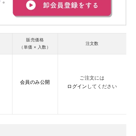
販売価格
注文数
（単価 × 入数）
ご注文には
会員のみ公開
ログイン
してください