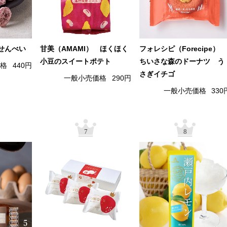
せんべい
甘美（AMAMI） ほくほく
フォレシピ（Forecipe）
小豆のスイートポテト
ちいさな森のドーナツ う
価格
440円
さぎイチゴ
一般小売価格
290円
一般小売価格
330
7
8