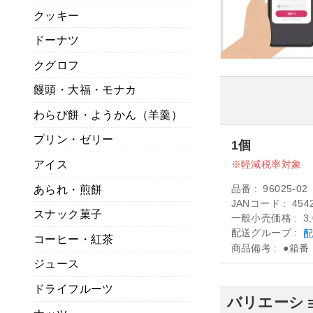
クッキー
ドーナツ
クグロフ
饅頭・大福・モナカ
わらび餅・ようかん（羊羹）
プリン・ゼリー
1個
アイス
軽減税率対象
品番
96025-02
あられ・煎餅
JANコード
454
スナック菓子
一般小売価格
3
配送グループ
配
コーヒー・紅茶
商品備考
●箱番
ジュース
ドライフルーツ
バリエーショ