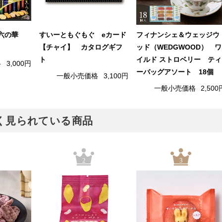
兼六の華
すいーともぐもぐ eカード
フィナンシェ＆ウェッジウ
【チャイ】 カタログギフ
ッド（WEDGWOOD） ワ
ト
イルド ストロベリー ティ
格
3,000円
ーバッグアソート 18個
一般小売価格
3,100円
一般小売価格
2,500
でよく見られている商品
2
3