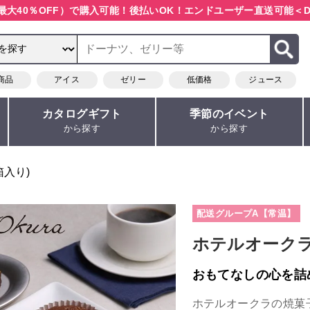
最大40％OFF）で購入可能！
後払いOK！エンドユーザー直送可能
＜D
商品
アイス
ゼリー
低価格
ジュース
カタログギフト
季節のイベント
から探す
から探す
箱入り)
配送グループA【常温】
ホテルオークラ
おもてなしの心を詰
ホテルオークラの焼菓