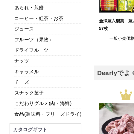
あられ・煎餅
コーヒー・紅茶・お茶
金澤兼六製菓 
ジュース
57枚
一般小売価
フルーツ（果物）
ドライフルーツ
ナッツ
キャラメル
Dearly
チーズ
スナック菓子
1
こだわりグルメ(肉・海鮮)
食品(調味料・フリーズドライ)
カタログギフト