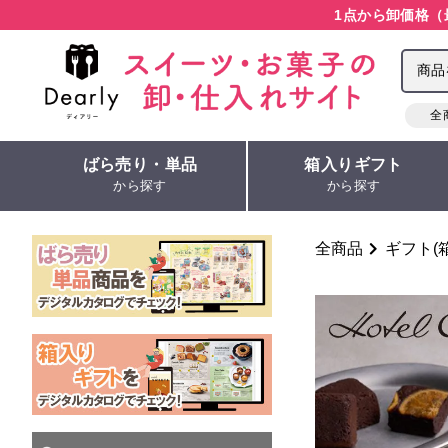
1点から卸価格（
全
ばら売り・単品
箱入りギフト
から探す
から探す
全商品
ギフト(