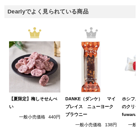
Dearlyでよく見られている商品
1
2
【夏限定】梅しそせんべ
DANKE（ダンケ） マイ
ホシフル
い
プレイス ニューヨーク
のクリー
ブラウニー
fuwaru
一般小売価格
440円
一般小売価格
138円
一般