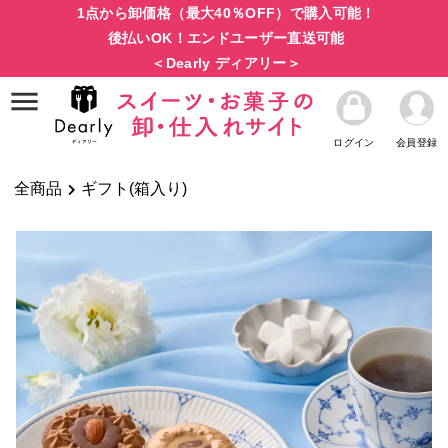
1点から卸価格（最大40％OFF）で購入可能！
後払いOK！エンドユーザー直送可能
＜Dearly ディアリー＞
ログイン
会員登録
全商品
ギフト(箱入り)