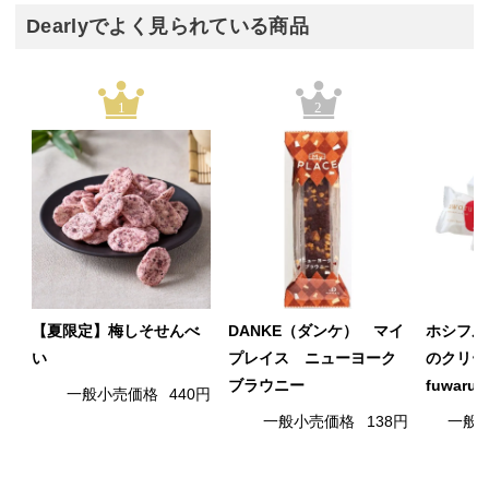
Dearlyでよく見られている商品
1
2
【夏限定】梅しそせんべ
DANKE（ダンケ） マイ
ホシフル
い
プレイス ニューヨーク
のクリー
ブラウニー
fuwaru
一般小売価格
440円
一般小売価格
138円
一般