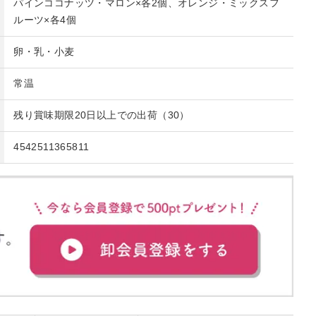
パインココナッツ・マロン×各2個、オレンジ・ミックスフ
ルーツ×各4個
卵・乳・小麦
常温
残り賞味期限20日以上での出荷（30）
4542511365811