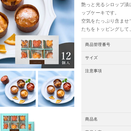
艶っと光るシロップ漬
ップケーキです。
空気をたっぷり含ませ
たちをトッピングして
商品管理番号
サイズ
注意事項
商品名