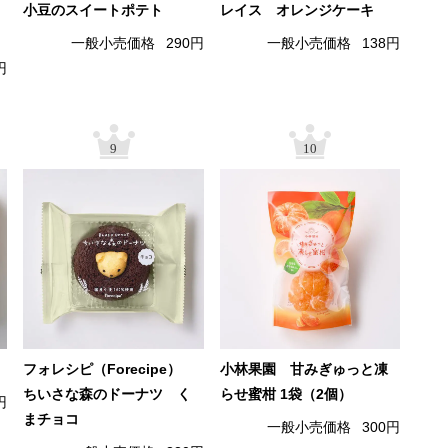
小豆のスイートポテト
レイス オレンジケーキ
一般小売価格
290円
一般小売価格
138円
円
9
10
フォレシピ（Forecipe）
小林果園 甘みぎゅっと凍
ちいさな森のドーナツ く
らせ蜜柑 1袋（2個）
円
まチョコ
一般小売価格
300円