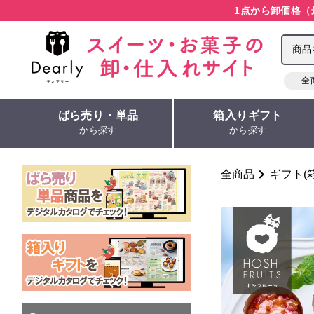
1点から卸価格（
全
ばら売り・単品
箱入りギフト
から探す
から探す
全商品
ギフト(