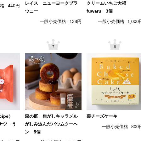
レイス ニューヨークブラ
クリームいちご大福
価格
440円
ウニー
fuwaru 3個
一般小売価格
138円
一般小売価格
1,000
7
8
cipe）
森の庭 焦がしキャラメル
栗チーズケーキ
ナツ う
がしみ込んだバウムクーヘ
一般小売価格
800
ン 5個