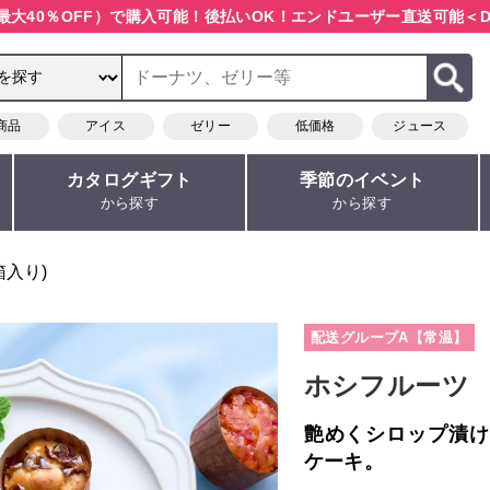
最大40％OFF）で購入可能！
後払いOK！エンドユーザー直送可能
＜D
商品
アイス
ゼリー
低価格
ジュース
カタログギフト
季節のイベント
から探す
から探す
箱入り)
配送グループA【常温】
ホシフルーツ 
艶めくシロップ漬け
ケーキ。