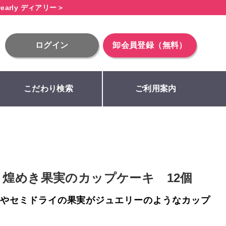
early ディアリー＞
ログイン
卸会員登録（無料）
こだわり検索
ご利用案内
煌めき果実のカップケーキ 12個
やセミドライの果実がジュエリーのようなカップ