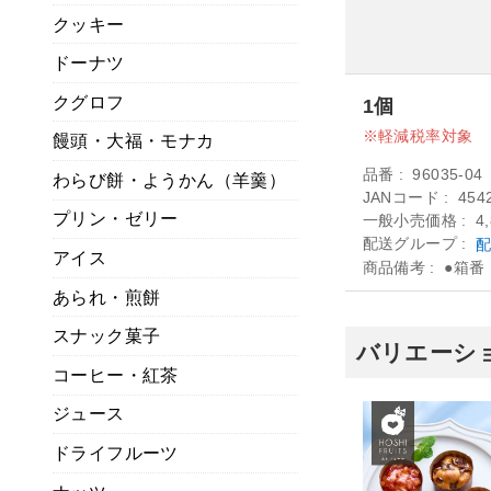
クッキー
ドーナツ
クグロフ
1個
軽減税率対象
饅頭・大福・モナカ
品番
96035-04
わらび餅・ようかん（羊羹）
JANコード
454
プリン・ゼリー
一般小売価格
4
配送グループ
配
アイス
商品備考
●箱番
あられ・煎餅
スナック菓子
バリエーショ
コーヒー・紅茶
ジュース
ドライフルーツ