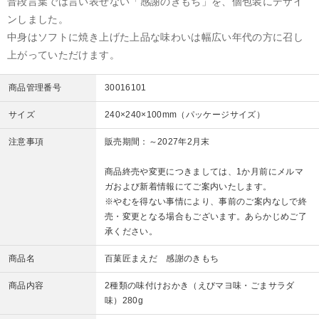
普段言葉では言い表せない「感謝のきもち」を、個包装にデザイ
ンしました。
中身はソフトに焼き上げた上品な味わいは幅広い年代の方に召し
上がっていただけます。
商品管理番号
30016101
サイズ
240×240×100mm（パッケージサイズ）
注意事項
販売期間：～2027年2月末
商品終売や変更につきましては、1か月前にメルマ
ガおよび新着情報にてご案内いたします。
※やむを得ない事情により、事前のご案内なしで終
売・変更となる場合もございます。あらかじめご了
承ください。
商品名
百菓匠まえだ 感謝のきもち
商品内容
2種類の味付けおかき（えびマヨ味・ごまサラダ
味）280g