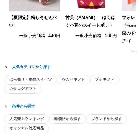
【夏限定】梅しそせんべ
甘美（AMAMI） ほくほ
フォレシ
い
く小豆のスイートポテト
（Fore
森のドー
一般小売価格
440円
一般小売価格
290円
チゴ
一
＞
人気カテゴリから探す
ばら売り・単品スイーツ
箱入りギフト
プチギフト
カタログギフト
＞
条件から探す
人気売上ランキング
卸価格から探す
ブランドから探す
オリジナル対応商品