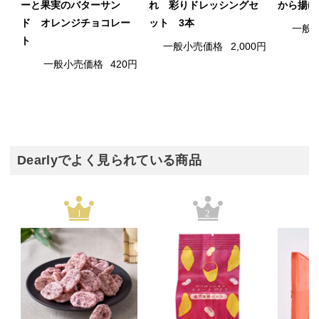
ーと果実のバターサン
れ 彩りドレッシングセ
から揚げ 
ド オレンジチョコレー
ット 3本
一般
ト
一般小売価格
2,000円
一般小売価格
420円
Dearlyでよく見られている商品
1
2