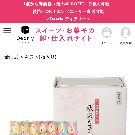
1点から卸価格（最大40％OFF）で購入可能！
後払いOK！エンドユーザー直送可能
＜Dearly ディアリー＞
ログイン
会員登録
全商品
ギフト(箱入り)