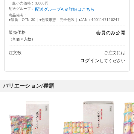
一般小売価格
3,000円
配送グループ
配送グループA ※詳細はこちら
商品備考
●箱番：OTN-30｜●包装形態：完全包装｜●JAN：4901147120247
販売価格
会員のみ公開
（単価 × 入数）
注文数
ご注文には
ログイン
してください
バリエーション/種類