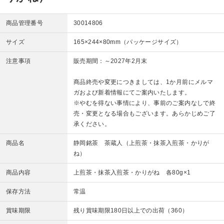
商品管理番号
30014806
サイズ
165×244×80mm（パッケージサイズ）
注意事項
販売期間：～2027年2月末
商品終売や変更につきましては、1か月前にメルマ
ガおよび新着情報にてご案内いたします。
※やむを得ない事情により、事前のご案内なしで終
売・変更となる場合もございます。あらかじめご了
承ください。
商品名
静岡銘茶 茶蔵人（上煎茶・抹茶入煎茶・かりが
ね）
商品内容
上煎茶・抹茶入煎茶・かりがね 各80g×1
保存方法
常温
賞味期限
残り賞味期限180日以上での出荷（360）