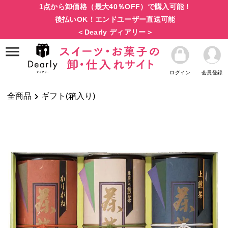
1点から卸価格（最大40％OFF）で購入可能！
後払いOK！エンドユーザー直送可能
＜Dearly ディアリー＞
ログイン
会員登録
全商品
ギフト(箱入り)