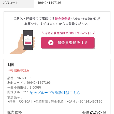
JANコード
4964241497196
1個
軽減税率対象
品番
96071-03
JANコード
4964241497196
一般小売価格
3,000円
配送グループ
配送グループA ※詳細はこちら
商品備考
●箱番：RC-30A｜●包装形態：完全包装｜●JAN：4964241497196
販売価格
会員のみ公開