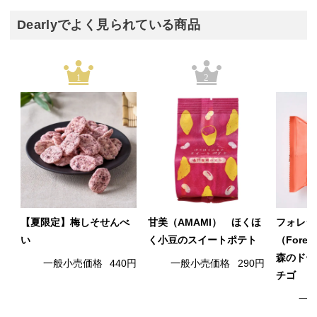
Dearlyでよく見られている商品
1
2
【夏限定】梅しそせんべ
甘美（AMAMI） ほくほ
フォレシ
い
く小豆のスイートポテト
（Fore
森のドー
一般小売価格
440円
一般小売価格
290円
チゴ
一