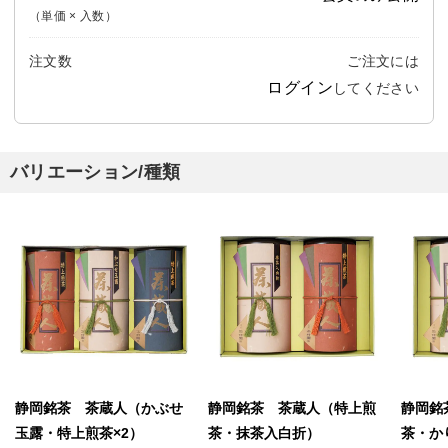
（単価 × 入数）
注文数
ご注文には
ログイン
してください
バリエーション/種類
静岡銘茶 茶蔵人（かぶせ
静岡銘茶 茶蔵人（特上煎
静岡銘
玉露・特上煎茶×2）
茶・抹茶入白折）
茶・か