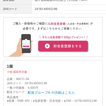
賞味期限
残り賞味期限183日以上での出荷（365）
JANコード
2478140002198
1個
軽減税率対象
品番
96071-08
JANコード
2478140002198
一般小売価格
4,000円
配送グループ
配送グループA ※詳細はこちら
商品備考
●箱番：SMK-402｜●包装形態：完全包装｜●JAN：2478140002198