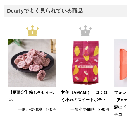
Dearlyでよく見られている商品
1
2
【夏限定】梅しそせんべ
甘美（AMAMI） ほくほ
フォレシ
い
く小豆のスイートポテト
（Fore
森のドー
一般小売価格
440円
一般小売価格
290円
チゴ
一