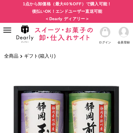
1点から卸価格（最大40％OFF）で購入可能！
後払いOK！エンドユーザー直送可能
＜Dearly ディアリー＞
ログイン
会員登録
全商品
ギフト(箱入り)