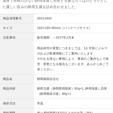
濃厚で苦味の少ない静岡深蒸し煎茶と玉露ならではのとろりとし
た優しい旨みの静岡玉露を詰め合わせました。
商品管理番号
30014843
サイズ
160×185×80mm（パッケージサイズ）
注意事項
販売期間：～2027年2月末
商品終売や変更につきましては、1か月前にメルマ
ガおよび新着情報にてご案内いたします。
※やむを得ない事情により、事前のご案内なしで終
売・変更となる場合もございます。あらかじめご了
承ください。
商品名
静岡銘茶詰合せ
商品内容
静岡玉露（静岡県岡部産）60g×1､静岡深蒸し煎茶
（静岡県掛川産）80g×1
保存方法
常温