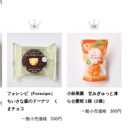
円
9
10
フォレシピ（Forecipe）
小林果園 甘みぎゅっと凍
ちいさな森のドーナツ く
らせ蜜柑 1袋（2個）
円
まチョコ
一般小売価格
300円
一般小売価格
330円