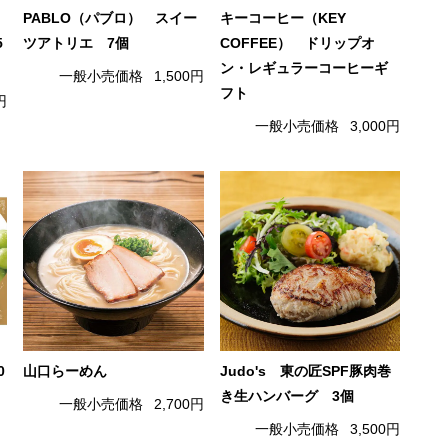
PABLO（パブロ） スイー
キーコーヒー（KEY
5
ツアトリエ 7個
COFFEE） ドリップオ
ン・レギュラーコーヒーギ
一般小売価格
1,500円
フト
円
一般小売価格
3,000円
0
山口らーめん
Judo's 東の匠SPF豚肉巻
き生ハンバーグ 3個
一般小売価格
2,700円
一般小売価格
3,500円