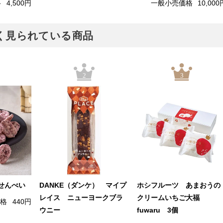
格
4,500円
一般小売価格
10,000
でよく見られている商品
2
3
せんべい
DANKE（ダンケ） マイプ
ホシフルーツ あまおうの
レイス ニューヨークブラ
クリームいちご大福
価格
440円
ウニー
fuwaru 3個