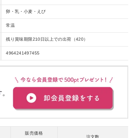
卵・乳・小麦・えび
常温
残り賞味期限210日以上での出荷（420）
4964241497455
販売価格
注文数