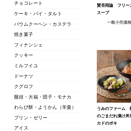
チョコレート
賛否両論 フリー
スープ
ケーキ・パイ・タルト
一般小売価
バウムクーヘン・カステラ
焼き菓子
フィナンシェ
クッキー
ミルフイユ
ドーナツ
クグロフ
饅頭・大福・団子・モナカ
わらび餅・ようかん（羊羹）
うみのファーム 
のごまだれ漬け丼
プリン・ゼリー
カドのポキ
アイス