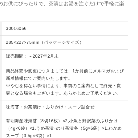
のお供にぴったりで、茶漬はお湯を注ぐだけで手軽に楽
30016056
285×227×75mm（パッケージサイズ）
販売期間：～2027年2月末
商品終売や変更につきましては、1か月前にメルマガおよび
新着情報にてご案内いたします。
※やむを得ない事情により、事前のご案内なしで終売・変
更となる場合もございます。あらかじめご了承ください。
味海苔・お茶漬け・ふりかけ・スープ詰合せ
有明海産味海苔（8切16枚）×2,小魚と野沢菜のふりかけ
（4g×6袋）×1,うめ茶漬･のり茶漬各（5g×6袋）×1,わかめ
スープ（3.5g×6袋）×1