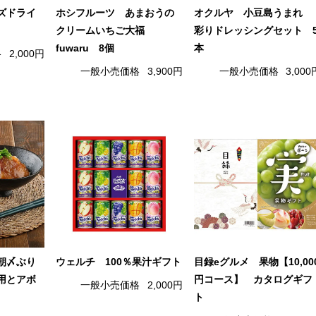
ズドライ
ホシフルーツ あまおうの
オクルヤ 小豆島うまれ
クリームいちご大福
彩りドレッシングセット 
fuwaru 8個
本
格
2,000円
一般小売価格
3,900円
一般小売価格
3,000
朝〆ぶり
ウェルチ 100％果汁ギフト
目録eグルメ 果物【10,00
用とアボ
円コース】 カタログギフ
一般小売価格
2,000円
ト