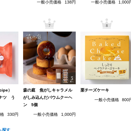
一般小売価格
138円
一般小売価格
1,000
7
8
cipe）
森の庭 焦がしキャラメル
栗チーズケーキ
ナツ う
がしみ込んだバウムクーヘ
一般小売価格
800
ン 5個
価格
330円
一般小売価格
1,000円
ら探す