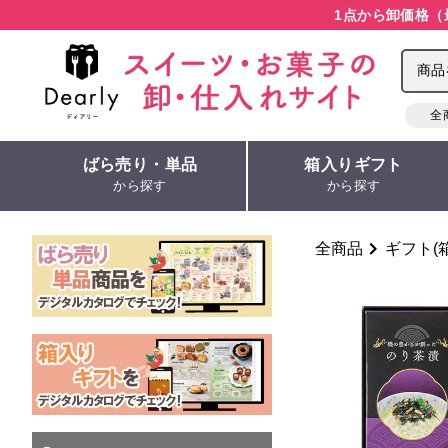
1点から卸価格（
全
ばら売り・単品
箱入りギフト
から探す
から探す
全商品
ギフト(