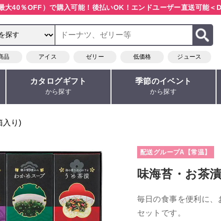
最大40％OFF）で購入可能！
後払いOK！エンドユーザー直送可能
＜D
商品
アイス
ゼリー
低価格
ジュース
カタログギフト
季節のイベント
から探す
から探す
箱入り)
配送グループA【常温】
味海苔・お茶
毎日の食事を便利に、
セットです。