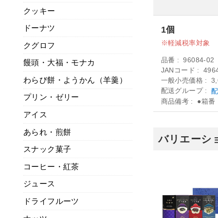
クッキー
ドーナツ
1個
軽減税率対象
クグロフ
品番
96084-02
饅頭・大福・モナカ
JANコード
496
わらび餅・ようかん（羊羹）
一般小売価格
3
配送グループ
配
プリン・ゼリー
商品備考
●箱番：
アイス
あられ・煎餅
バリエーショ
スナック菓子
コーヒー・紅茶
ジュース
ドライフルーツ