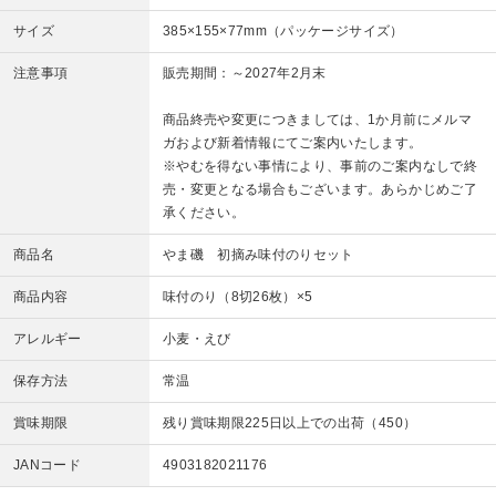
サイズ
385×155×77mm（パッケージサイズ）
注意事項
販売期間：～2027年2月末
商品終売や変更につきましては、1か月前にメルマ
ガおよび新着情報にてご案内いたします。
※やむを得ない事情により、事前のご案内なしで終
売・変更となる場合もございます。あらかじめご了
承ください。
商品名
やま磯 初摘み味付のりセット
商品内容
味付のり（8切26枚）×5
アレルギー
小麦・えび
保存方法
常温
賞味期限
残り賞味期限225日以上での出荷（450）
JANコード
4903182021176