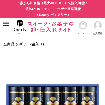
1点から卸価格（最大40％OFF）で購入可能！
後払いOK！エンドユーザー直送可能
＜Dearly ディアリー＞
ログイン
会員登録
全商品
ギフト(箱入り)