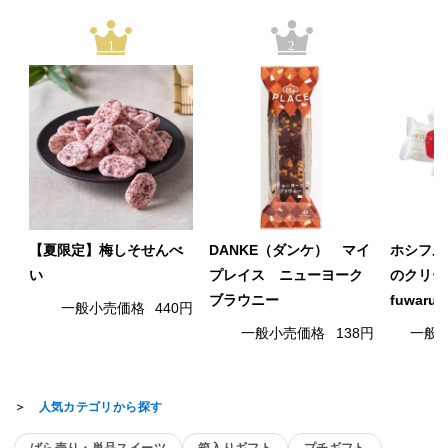
1
2
【夏限定】梅しそせんべ
DANKE（ダンケ） マイ
ホシフル
い
プレイス ニューヨーク
のクリー
ブラウニー
fuwaru
一般小売価格
440円
一般小売価格
138円
一般
＞
人気カテゴリから探す
ばら売り・単品スイーツ
箱入りギフト
プチギフト