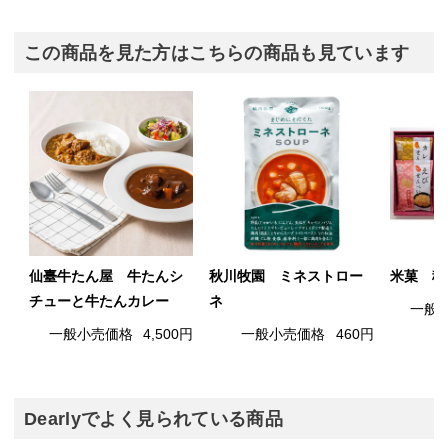
この商品を見た方はこちらの商品も見ています
仙臺牛たん屋 牛たんシ
秋川牧園 ミネストロー
米菓 穂
チューと牛たんカレー
ネ
一般
一般小売価格
4,500円
一般小売価格
460円
Dearlyでよく見られている商品