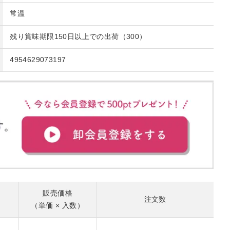
常温
残り賞味期限150日以上での出荷（300）
4954629073197
販売価格
注文数
（単価 × 入数）