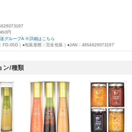
4629073197
,450円
送グループA ※詳細はこちら
：FD-05D｜●包装形態：完全包装｜●JAN：4954629073197
ン/種類