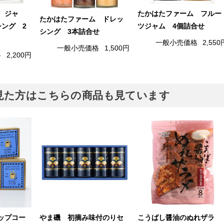
 ジャ
たかはたファーム フルー
たかはたファーム ドレッ
シング 2
ツジャム 4個詰合せ
シング 3本詰合せ
一般小売価格
2,550
一般小売価格
1,500円
格
2,200円
見た方はこちらの商品も見ています
ップコー
やま磯 初摘み味付のりセ
こうばし醤油のぬれザラ