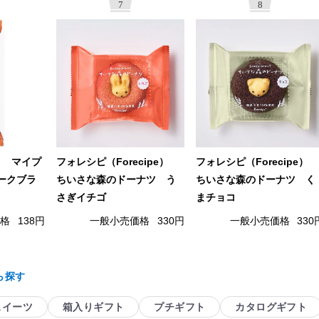
7
8
） マイプ
フォレシピ（Forecipe）
フォレシピ（Forecipe）
ークブラ
ちいさな森のドーナツ う
ちいさな森のドーナツ く
さぎイチゴ
まチョコ
価格
138円
一般小売価格
330円
一般小売価格
330
ら探す
スイーツ
箱入りギフト
プチギフト
カタログギフト