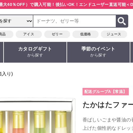
最大40％OFF）で購入可能！
後払いOK！エンドユーザー直送可能
＜D
商品
アイス
ゼリー
低価格
ジュース
カタログギフト
季節のイベント
から探す
から探す
箱入り)
配送グループA【常温】
たかはたファ
香ばしいごまや醤油の
上げた個性的なドレッ