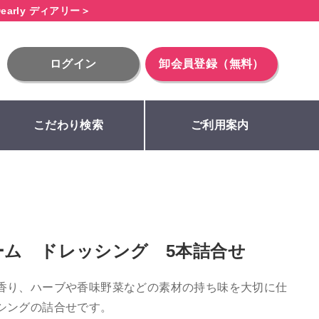
early ディアリー＞
ログイン
卸会員登録（無料）
こだわり検索
ご利用案内
ーム ドレッシング 5本詰合せ
香り、ハーブや香味野菜などの素材の持ち味を大切に仕
シングの詰合せです。