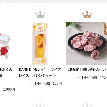
2
3
まおうの
DANKE（ダンケ） マイプ
【夏限定】梅しそせんべい
福
レイス オレンジケーキ
一般小売価格
440
一般小売価格
138円
格
1,000円