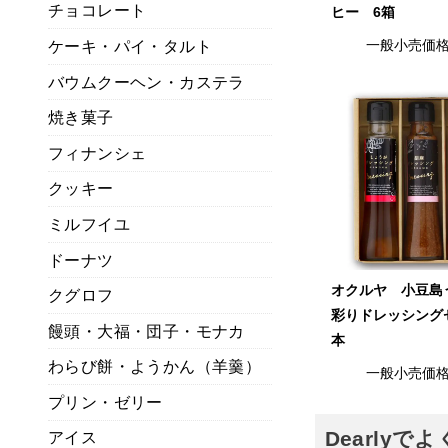
チョコレート
ヒー 6箱
ケーキ・パイ・タルト
一般小売価
バウムクーヘン・カステラ
焼き菓子
フィナンシェ
クッキー
ミルフイユ
ドーナツ
オクルヤ 小豆
クグロフ
彩りドレッシング
饅頭・大福・団子・モナカ
本
わらび餅・ようかん（羊羹）
一般小売価
プリン・ゼリー
Dearly
アイス