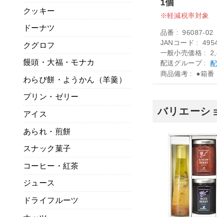
1個
クッキー
軽減税率対象
ドーナツ
品番
96087-02
JANコード
495
クグロフ
一般小売価格
2
饅頭・大福・モナカ
配送グループ
配
商品備考
●箱番
わらび餅・ようかん（羊羹）
プリン・ゼリー
バリエーショ
アイス
あられ・煎餅
スナック菓子
コーヒー・紅茶
ジュース
ドライフルーツ