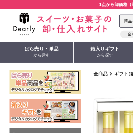
1点から卸価格（
全
ばら売り・単品
箱入りギフト
から探す
から探す
全商品
ギフト(