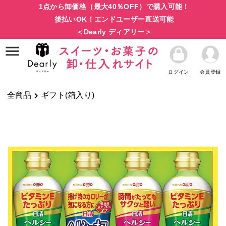
1点から卸価格（最大40％OFF）で購入可能！
後払いOK！エンドユーザー直送可能
＜Dearly ディアリー＞
ログイン
会員登録
全商品
ギフト(箱入り)