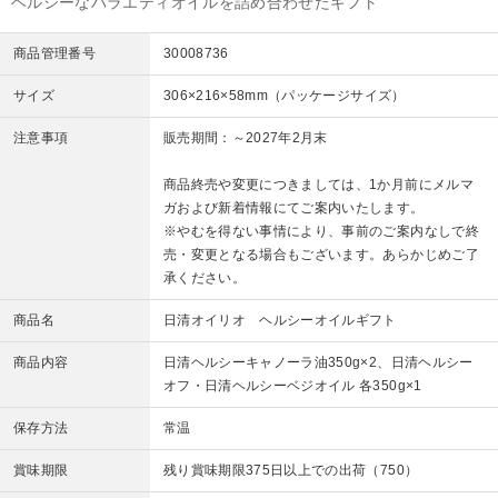
ヘルシーなバラエティオイルを詰め合わせたギフト
商品管理番号
30008736
サイズ
306×216×58mm（パッケージサイズ）
注意事項
販売期間：～2027年2月末
商品終売や変更につきましては、1か月前にメルマ
ガおよび新着情報にてご案内いたします。
※やむを得ない事情により、事前のご案内なしで終
売・変更となる場合もございます。あらかじめご了
承ください。
商品名
日清オイリオ ヘルシーオイルギフト
商品内容
日清ヘルシーキャノーラ油350g×2、日清ヘルシー
オフ・日清ヘルシーベジオイル 各350g×1
保存方法
常温
賞味期限
残り賞味期限375日以上での出荷（750）