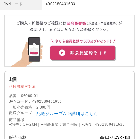
JANコード
4902380431633
1個
軽減税率対象
品番
96089-01
JANコード
4902380431633
一般小売価格
2,000円
配送グループ
配送グループA ※詳細はこちら
商品備考
●箱番：OP-20N｜●包装形態：完全包装｜●JAN：4902380431633
販売価格
会員のみ公開