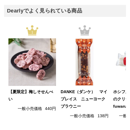
Dearlyでよく見られている商品
1
2
【夏限定】梅しそせんべ
DANKE（ダンケ） マイ
ホシフル
い
プレイス ニューヨーク
のクリー
ブラウニー
fuwaru
一般小売価格
440円
一般小売価格
138円
一般