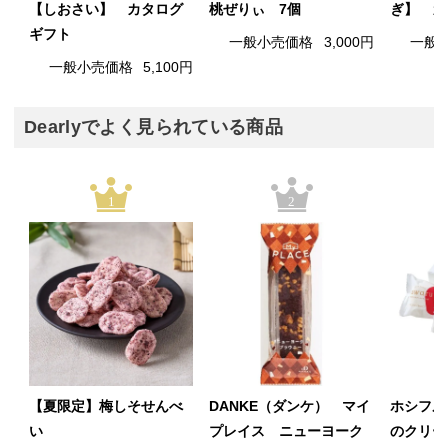
【しおさい】 カタログ
桃ぜりぃ 7個
ぎ】 カ
ギフト
一般小売価格
3,000円
一般
一般小売価格
5,100円
Dearlyでよく見られている商品
1
2
【夏限定】梅しそせんべ
DANKE（ダンケ） マイ
ホシフル
い
プレイス ニューヨーク
のクリー