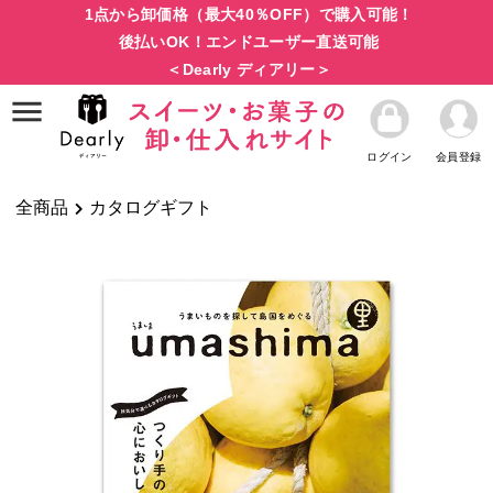
1点から卸価格（最大40％OFF）で購入可能！
後払いOK！エンドユーザー直送可能
＜Dearly ディアリー＞
ログイン
会員登録
全商品
カタログギフト