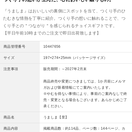
『うましま』はおいしいの裏側にスポットを当て、つくり手のひ
たむきな情熱を丁寧に紹介。つくり手の想いに触れることで、つ
くり手との＂つながり＂を感じられるチョイスギフトです。
【平日午前10時までのご注文で即日出荷致します】
商品管理番号
10447656
サイズ
197×274×25mm（パッケージサイズ）
注意事項
販売期間：～2027年2月末
商品終売や変更につきましては、1か月前にメルマ
ガおよび新着情報にてご案内いたします。
※やむを得ない事情により、事前のご案内なしで終
売・変更となる場合もございます。あらかじめご了
承ください。
商品名
うましま【里】
商品内容
掲載商品数：約114品、ページ数：144ページ、カ