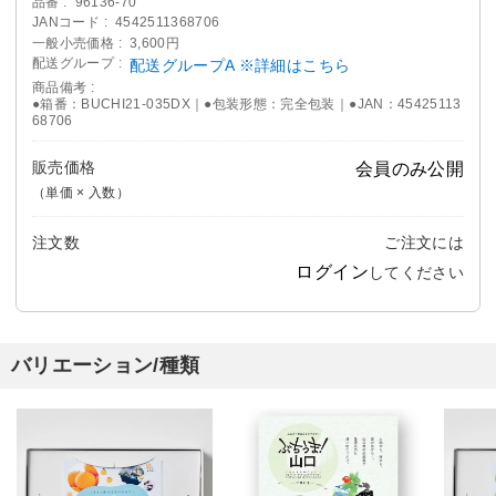
品番
96136-70
JANコード
4542511368706
一般小売価格
3,600円
配送グループ
配送グループA ※詳細はこちら
商品備考
●箱番：BUCHI21-035DX｜●包装形態：完全包装｜●JAN：45425113
68706
販売価格
会員のみ公開
（単価 × 入数）
注文数
ご注文には
ログイン
してください
バリエーション/種類