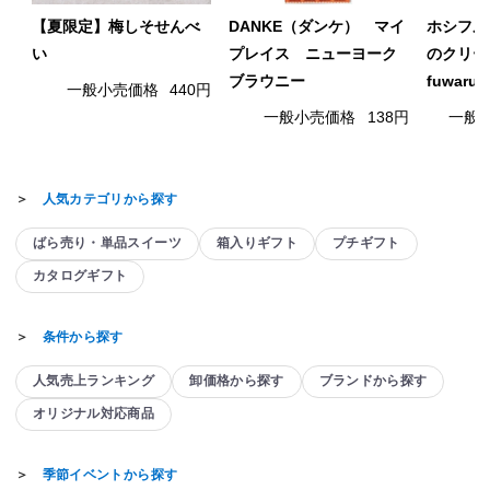
【夏限定】梅しそせんべ
DANKE（ダンケ） マイ
ホシフル
い
プレイス ニューヨーク
のクリー
ブラウニー
fuwaru
一般小売価格
440円
一般小売価格
138円
一般
＞
人気カテゴリから探す
ばら売り・単品スイーツ
箱入りギフト
プチギフト
カタログギフト
＞
条件から探す
人気売上ランキング
卸価格から探す
ブランドから探す
オリジナル対応商品
＞
季節イベントから探す