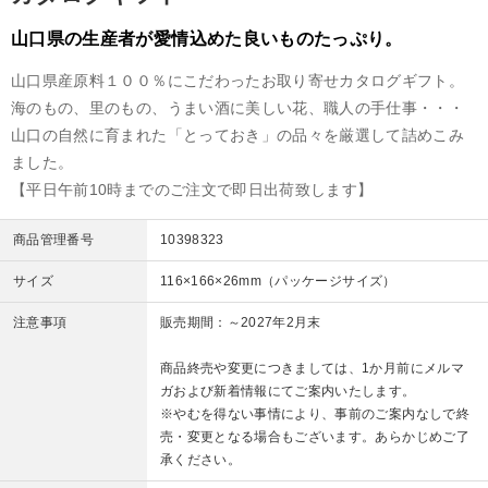
山口県の生産者が愛情込めた良いものたっぷり。
山口県産原料１００％にこだわったお取り寄せカタログギフト。
海のもの、里のもの、うまい酒に美しい花、職人の手仕事・・・
山口の自然に育まれた「とっておき」の品々を厳選して詰めこみ
ました。
【平日午前10時までのご注文で即日出荷致します】
商品管理番号
10398323
サイズ
116×166×26mm（パッケージサイズ）
注意事項
販売期間：～2027年2月末
商品終売や変更につきましては、1か月前にメルマ
ガおよび新着情報にてご案内いたします。
※やむを得ない事情により、事前のご案内なしで終
売・変更となる場合もございます。あらかじめご了
承ください。