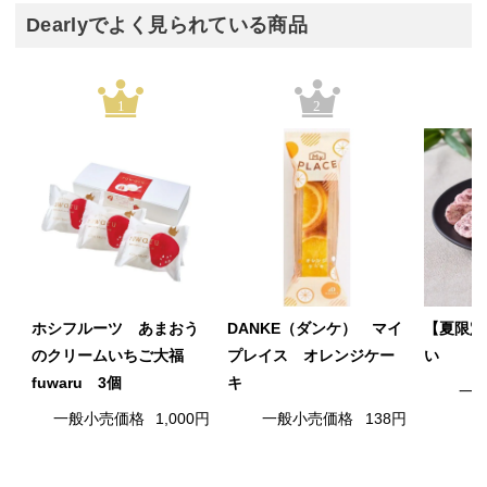
Dearlyでよく見られている商品
1
2
ホシフルーツ あまおう
DANKE（ダンケ） マイ
【夏限定
のクリームいちご大福
プレイス オレンジケー
い
fuwaru 3個
キ
一
一般小売価格
1,000円
一般小売価格
138円