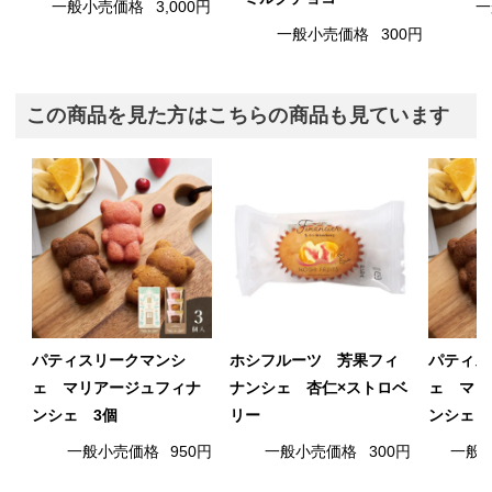
一般小売価格
3,000円
一
一般小売価格
300円
この商品を見た方はこちらの商品も見ています
パティスリークマンシ
ホシフルーツ 芳果フィ
パティス
ェ マリアージュフィナ
ナンシェ 杏仁×ストロベ
ェ マリ
ンシェ 3個
リー
ンシェ 
一般小売価格
950円
一般小売価格
300円
一般