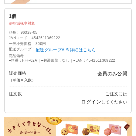
1個
軽減税率対象
品番
96328-05
JANコード
4542511369222
一般小売価格
300円
配送グループ
配送グループA ※詳細はこちら
商品備考
●箱番：FFF-02A｜●包装形態：なし｜●JAN：4542511369222
販売価格
会員のみ公開
（単価 × 入数）
注文数
ご注文には
ログイン
してください