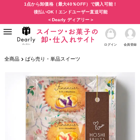
1点から卸価格（最大40％OFF）で購入可能！
後払いOK！エンドユーザー直送可能
＜Dearly ディアリー＞
ログイン
会員登録
全商品
ばら売り・単品スイーツ