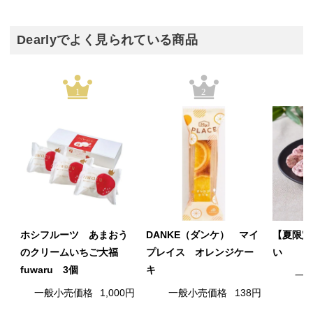
Dearlyでよく見られている商品
1
2
ホシフルーツ あまおう
DANKE（ダンケ） マイ
【夏限定
のクリームいちご大福
プレイス オレンジケー
い
fuwaru 3個
キ
一
一般小売価格
1,000円
一般小売価格
138円