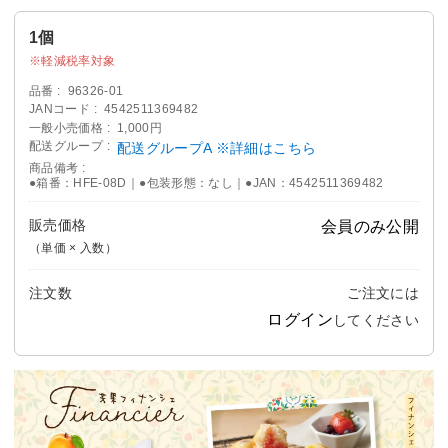
1個
軽減税率対象
品番
96326-01
JANコード
4542511369482
一般小売価格
1,000円
配送グループ
配送グループA ※詳細はこちら
商品備考
●箱番：HFE-08D｜●包装形態：なし｜●JAN：4542511369482
販売価格
会員のみ公開
（単価 × 入数）
注文数
ご注文には
ログイン
してください