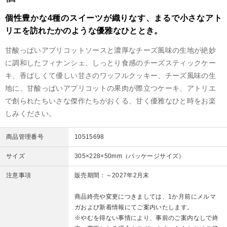
個性豊かな4種のスイーツが織りなす、まるで小さなアト
リエを訪れたかのような優雅なひととき。
甘酸っぱいアプリコットソースと濃厚なチーズ風味の生地が絶妙
に調和したフィナンシェ、しっとり食感のチーズスティックケー
キ、香ばしくて優しい甘さのワッフルクッキー、チーズ風味の生
地に、甘酸っぱいアプリコットの果肉が際立つケーキ、アトリエ
で創られたちいさな傑作たちがおくる、甘く優雅なひと時をお楽
しみください。
商品管理番号
10515698
サイズ
305×228×50mm（パッケージサイズ）
注意事項
販売期間：～2027年2月末
商品終売や変更につきましては、1か月前にメルマ
ガおよび新着情報にてご案内いたします。
※やむを得ない事情により、事前のご案内なしで終