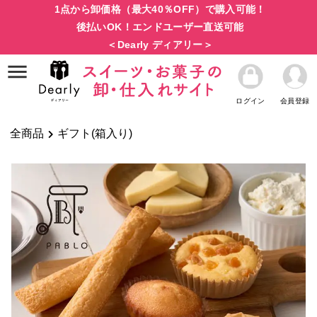
1点から卸価格（最大40％OFF）で購入可能！
後払いOK！エンドユーザー直送可能
＜Dearly ディアリー＞
ログイン
会員登録
全商品
ギフト(箱入り)