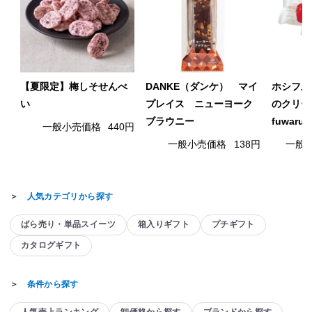
【夏限定】梅しそせんべ
DANKE（ダンケ） マイ
ホシフル
い
プレイス ニューヨーク
のクリー
ブラウニー
fuwaru
一般小売価格
440円
一般小売価格
138円
一般
＞
人気カテゴリから探す
ばら売り・単品スイーツ
箱入りギフト
プチギフト
カタログギフト
＞
条件から探す