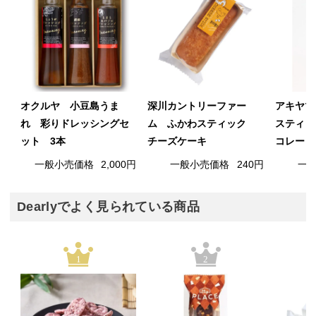
オクルヤ 小豆島うま
深川カントリーファー
アキヤマ
れ 彩りドレッシングセ
ム ふかわスティック
スティッ
ット 3本
チーズケーキ
コレート
一般小売価格
2,000円
一般小売価格
240円
一
Dearlyでよく見られている商品
1
2