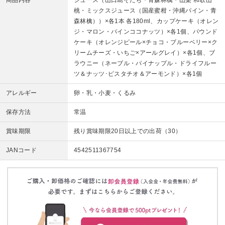
商品内容
ジュース（山口島そだち・青森林檎・山梨 和歌山
桃・ミックスジュース（国産蜜柑・沖縄パイン・青
森林檎））×各1本 各180ml、カップケーキ（オレン
ジ・マロン・パインココナッツ）×各1個、パウンド
ケーキ（オレンジピール×チョコ・ブルーベリー×ク
リームチーズ・いちご×アールグレイ）×各1個、ブ
ラウニー（ネーブル・パイナップル・ドライフルー
ツ＆ナッツ･ピスタチオ＆アーモンド）×各1個
アレルギー
卵・乳・小麦・くるみ
保存方法
常温
賞味期限
残り賞味期限20日以上での出荷（30）
JANコード
4542511367754