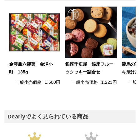
金澤兼六製菓 金澤小
銀座千疋屋 銀座フルー
龍馬の完
町 135g
ツクッキー詰合せ
キ漬け丼
一般小売価格
1,500円
一般小売価格
1,223円
一般
Dearlyでよく見られている商品