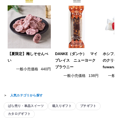
1
2
【夏限定】梅しそせんべ
DANKE（ダンケ） マイ
ホシフル
い
プレイス ニューヨーク
のクリー
ブラウニー
fuwaru
一般小売価格
440円
一般小売価格
138円
一般
＞
人気カテゴリから探す
ばら売り・単品スイーツ
箱入りギフト
プチギフト
カタログギフト