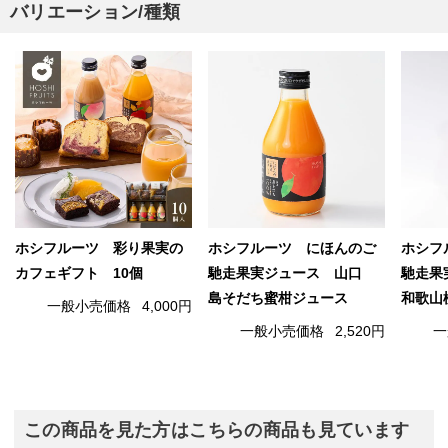
バリエーション/種類
ホシフルーツ 彩り果実の
ホシフルーツ にほんのご
ホシフ
カフェギフト 10個
馳走果実ジュース 山口
馳走果
島そだち蜜柑ジュース
和歌山
一般小売価格
4,000円
一般小売価格
2,520円
一
この商品を見た方はこちらの商品も見ています