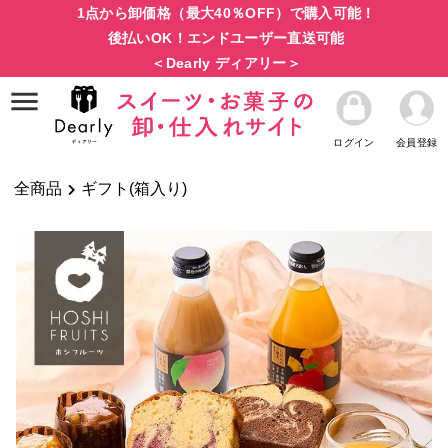
1点から卸価格（最大40％OFF）で購入可能！
後払いOK！エンドユーザー直送可能
＜Dearly ディアリー＞
ログイン
会員登録
全商品
ギフト(箱入り)