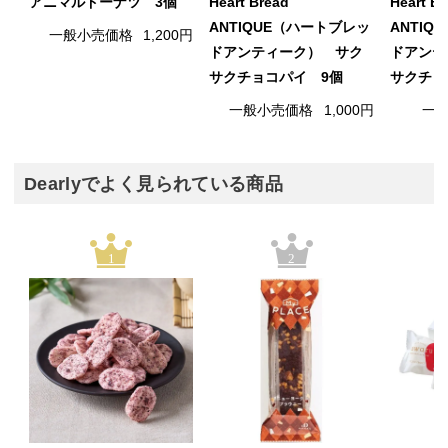
アニマルドーナツ 3個
Heart Bread
Heart B
ANTIQUE（ハートブレッ
ANTIQ
一般小売価格
1,200円
ドアンティーク） サク
ドアンテ
サクチョコパイ 9個
サクチョ
一般小売価格
1,000円
一
Dearlyでよく見られている商品
1
2