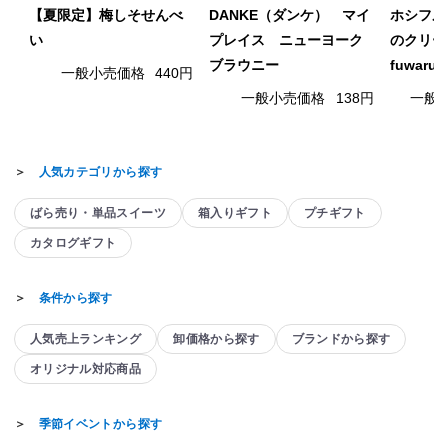
【夏限定】梅しそせんべ
DANKE（ダンケ） マイ
ホシフル
い
プレイス ニューヨーク
のクリー
ブラウニー
fuwaru
一般小売価格
440円
一般小売価格
138円
一般
＞
人気カテゴリから探す
ばら売り・単品スイーツ
箱入りギフト
プチギフト
カタログギフト
＞
条件から探す
人気売上ランキング
卸価格から探す
ブランドから探す
オリジナル対応商品
＞
季節イベントから探す