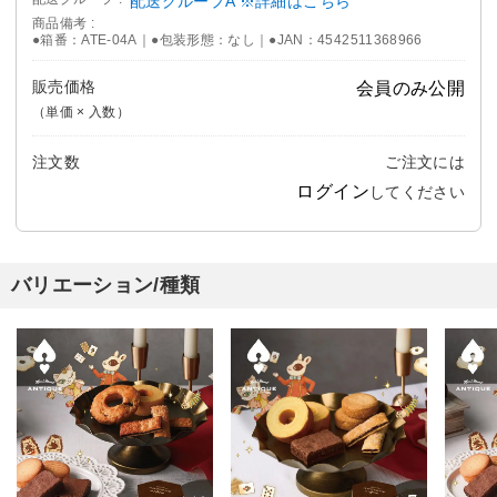
配送グループA ※詳細はこちら
商品備考
●箱番：ATE-04A｜●包装形態：なし｜●JAN：4542511368966
販売価格
会員のみ公開
（単価 × 入数）
注文数
ご注文には
ログイン
してください
バリエーション/種類