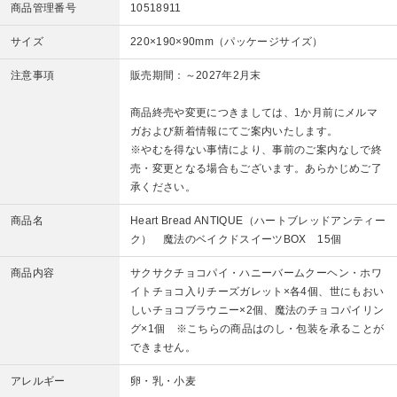
商品管理番号
10518911
サイズ
220×190×90mm（パッケージサイズ）
注意事項
販売期間：～2027年2月末
商品終売や変更につきましては、1か月前にメルマ
ガおよび新着情報にてご案内いたします。
※やむを得ない事情により、事前のご案内なしで終
売・変更となる場合もございます。あらかじめご了
承ください。
商品名
Heart Bread ANTIQUE（ハートブレッドアンティー
ク） 魔法のベイクドスイーツBOX 15個
商品内容
サクサクチョコパイ・ハニーバームクーヘン・ホワ
イトチョコ入りチーズガレット×各4個、世にもおい
しいチョコブラウニー×2個、魔法のチョコパイリン
グ×1個 ※こちらの商品はのし・包装を承ることが
できません。
アレルギー
卵・乳・小麦