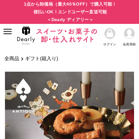
1点から卸価格（最大40％OFF）で購入可能！
後払いOK！エンドユーザー直送可能
＜Dearly ディアリー＞
ログイン
会員登録
全商品
ギフト(箱入り)