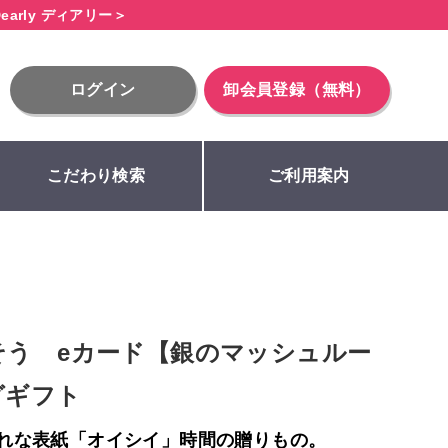
early ディアリー＞
ログイン
卸会員登録（無料）
こだわり検索
ご利用案内
そう eカード【銀のマッシュルー
グギフト
れな表紙「オイシイ」時間の贈りもの。