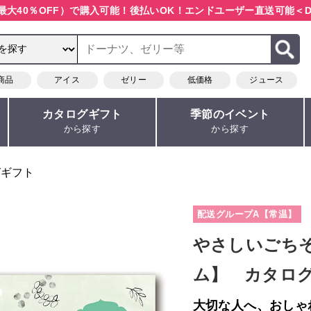
最大40％OFF）で購入可能！
後払いOK！エンドユーザー直送可能
＜D
商品
アイス
ゼリー
低価格
ジュース
カタログギフト
季節のイベント
から探す
から探す
グギフト
配送グループA【常温】
やさしいごち
ム】 カタロ
大切な人へ、おしゃ