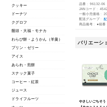
品番
96132-06
クッキー
JANコード
454
ドーナツ
一般小売価格
2
配送グループ
配
クグロフ
商品備考
●箱番：
饅頭・大福・モナカ
わらび餅・ようかん（羊羹）
バリエーショ
プリン・ゼリー
アイス
あられ・煎餅
スナック菓子
コーヒー・紅茶
ジュース
ドライフルーツ
やさしいごちそう