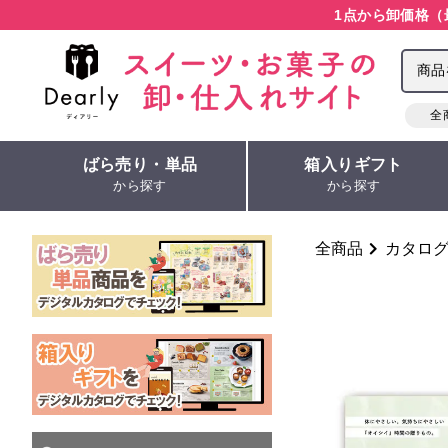
1点から卸価格（
全
ばら売り・単品
箱入りギフト
から探す
から探す
全商品
カタロ