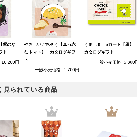
【紫のな
やさしいごちそう【真っ赤
うましま eカード【凪
フト
なトマト】 カタログギフ
カタログギフト
ト
10,200円
一般小売価格
5,800
一般小売価格
1,700円
でよく見られている商品
2
3