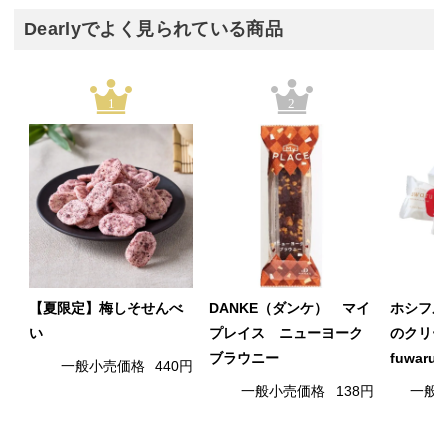
Dearlyでよく見られている商品
1
2
【夏限定】梅しそせんべ
DANKE（ダンケ） マイ
ホシフル
い
プレイス ニューヨーク
のクリー
ブラウニー
fuwaru
一般小売価格
440円
一般小売価格
138円
一般