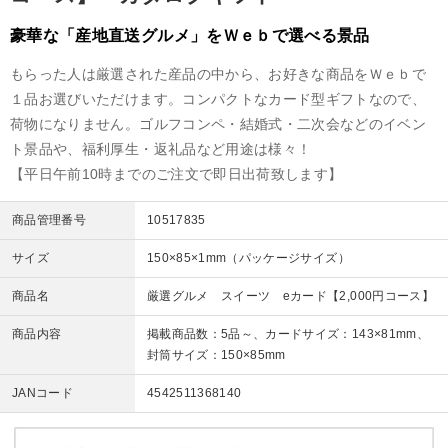
豪華な「産地直送グルメ」をＷｅｂで選べる景品
もらった人は厳選された産品の中から、お好きな商品をＷｅｂで
１品お選びいただけます。コンパクトなカード型ギフトなので、
荷物になりません。ゴルフコンペ・結婚式・二次会などのイベン
ト景品や、福利厚生・返礼品など用途は様々！
【平日午前10時までのご注文で即日出荷致します】
商品管理番号
10517835
サイズ
150×85×1mm（パッケージサイズ）
商品名
厳選グルメ スイーツ eカード【2,000円コース】
商品内容
掲載商品数：5品～、カードサイズ：143×81mm、
封筒サイズ：150×85mm
JANコード
4542511368140