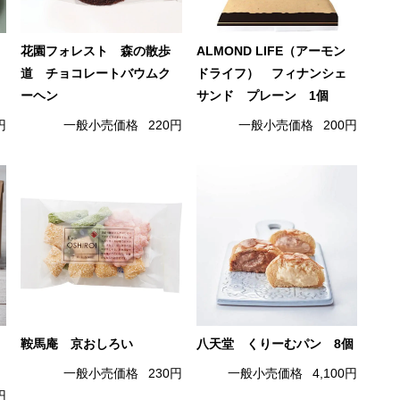
花園フォレスト 森の散歩
ALMOND LIFE（アーモン
道 チョコレートバウムク
ドライフ） フィナンシェ
ーヘン
サンド プレーン 1個
円
一般小売価格
220円
一般小売価格
200円
鞍馬庵 京おしろい
八天堂 くりーむパン 8個
一般小売価格
230円
一般小売価格
4,100円
円