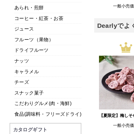
一般小売
あられ・煎餅
コーヒー・紅茶・お茶
Dearly
ジュース
フルーツ（果物）
1
ドライフルーツ
ナッツ
キャラメル
チーズ
スナック菓子
こだわりグルメ(肉・海鮮)
食品(調味料・フリーズドライ)
【夏限定】梅しそ
一般小売
カタログギフト