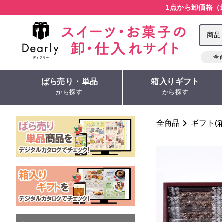
1点から卸価格（
全
ばら売り・単品
箱入りギフト
から探す
から探す
全商品
ギフト(