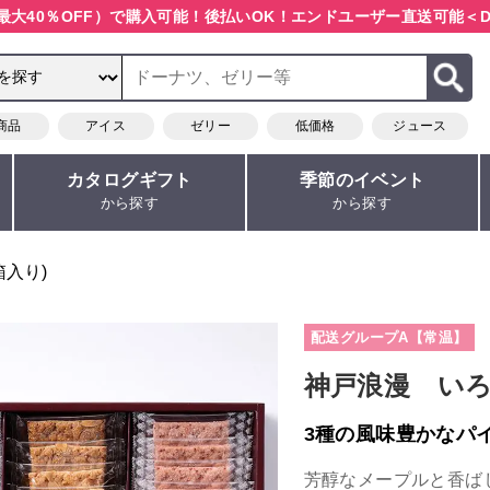
最大40％OFF）で購入可能！
後払いOK！エンドユーザー直送可能
＜D
商品
アイス
ゼリー
低価格
ジュース
カタログギフト
季節のイベント
から探す
から探す
箱入り)
配送グループA【常温】
神戸浪漫 いろ
3種の風味豊かなパ
芳醇なメープルと香ば