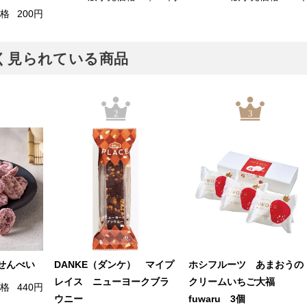
価格
200円
でよく見られている商品
2
3
せんべい
DANKE（ダンケ） マイプ
ホシフルーツ あまおうの
レイス ニューヨークブラ
クリームいちご大福
価格
440円
ウニー
fuwaru 3個