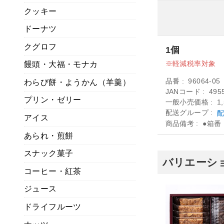
クッキー
ドーナツ
クグロフ
1個
軽減税率対象
饅頭・大福・モナカ
品番
96064-05
わらび餅・ようかん（羊羹）
JANコード
495
プリン・ゼリー
一般小売価格
1
配送グループ
配
アイス
商品備考
●箱番：
あられ・煎餅
スナック菓子
バリエーショ
コーヒー・紅茶
ジュース
ドライフルーツ