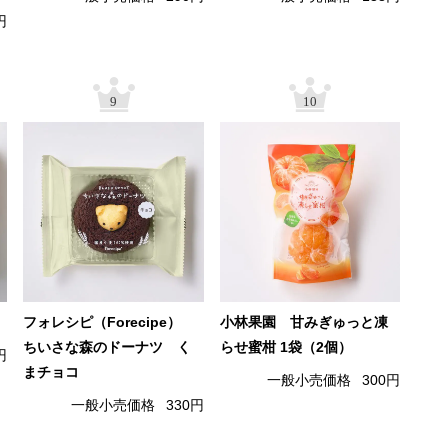
円
9
10
フォレシピ（Forecipe）
小林果園 甘みぎゅっと凍
ちいさな森のドーナツ く
らせ蜜柑 1袋（2個）
円
まチョコ
一般小売価格
300円
一般小売価格
330円