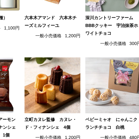
3種）
六本木アマンド 六本木チ
深川カントリーファーム
ーズミルフィーユ
BBBクッキー 宇治抹茶ホ
格
1,100円
ワイトチョコ
一般小売価格
1,200円
一般小売価格
300
（アーモン
立町カヌレ監修 カヌレ・
ベビーミャオ にゃんこク
ナンシェ
ド・フィナンシェ 4個
ランチチョコ 白桃
 1個
一般小売価格
1,200円
一般小売価格
480