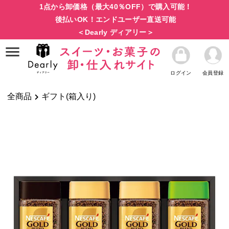
1点から卸価格（最大40％OFF）で購入可能！
後払いOK！エンドユーザー直送可能
＜Dearly ディアリー＞
ログイン
会員登録
全商品
ギフト(箱入り)