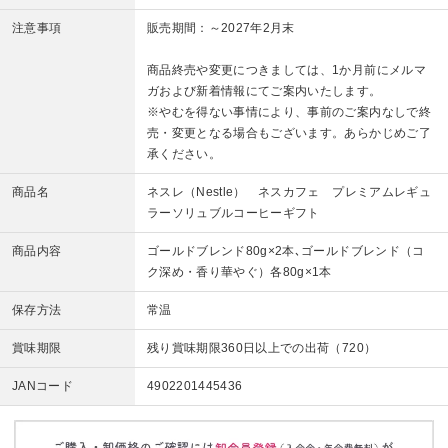
注意事項
販売期間：～2027年2月末
商品終売や変更につきましては、1か月前にメルマ
ガおよび新着情報にてご案内いたします。
※やむを得ない事情により、事前のご案内なしで終
売・変更となる場合もございます。あらかじめご了
承ください。
商品名
ネスレ（Nestle） ネスカフェ プレミアムレギュ
ラーソリュブルコーヒーギフト
商品内容
ゴールドブレンド80g×2本､ゴールドブレンド（コ
ク深め・香り華やぐ）各80g×1本
保存方法
常温
賞味期限
残り賞味期限360日以上での出荷（720）
JANコード
4902201445436