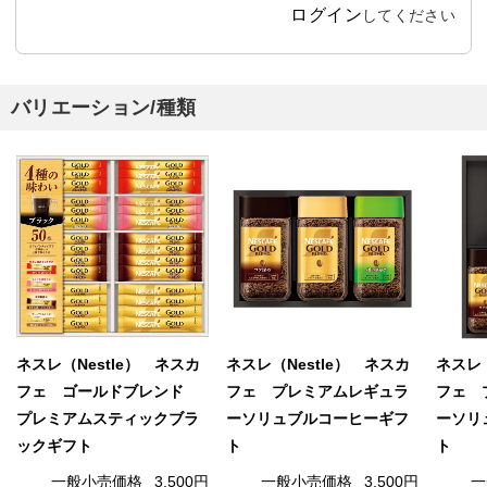
ログイン
してください
バリエーション/種類
ネスレ（Nestle） ネスカ
ネスレ（Nestle） ネスカ
ネスレ（
フェ ゴールドブレンド
フェ プレミアムレギュラ
フェ 
プレミアムスティックブラ
ーソリュブルコーヒーギフ
ーソリ
ックギフト
ト
ト
一般小売価格
3,500円
一般小売価格
3,500円
一