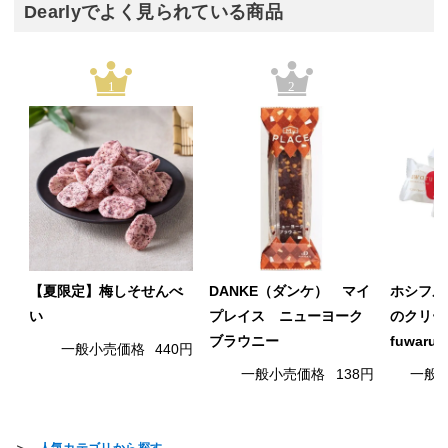
Dearlyでよく見られている商品
1
2
【夏限定】梅しそせんべ
DANKE（ダンケ） マイ
ホシフル
い
プレイス ニューヨーク
のクリー
ブラウニー
fuwaru
一般小売価格
440円
一般小売価格
138円
一般