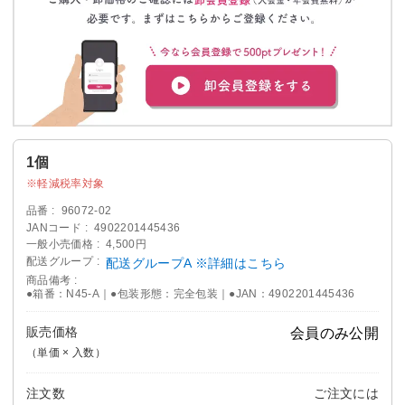
1個
軽減税率対象
品番
96072-02
JANコード
4902201445436
一般小売価格
4,500円
配送グループ
配送グループA ※詳細はこちら
商品備考
●箱番：N45-A｜●包装形態：完全包装｜●JAN：4902201445436
販売価格
会員のみ公開
（単価 × 入数）
注文数
ご注文には