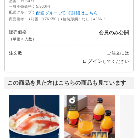
品番
S03477
一般小売価格
5,800円
配送グループ
配送グループC ※詳細はこちら
商品備考
●箱番：YZKK50｜●包装形態：なし｜●JAN：
販売価格
会員のみ公開
（単価 × 入数）
注文数
ご注文には
ログイン
してください
この商品を見た方はこちらの商品も見ています