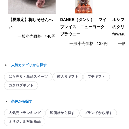
【夏限定】梅しそせんべ
DANKE（ダンケ） マイ
ホシフル
い
プレイス ニューヨーク
のクリー
ブラウニー
fuwaru
一般小売価格
440円
一般小売価格
138円
一般
＞
人気カテゴリから探す
ばら売り・単品スイーツ
箱入りギフト
プチギフト
カタログギフト
＞
条件から探す
人気売上ランキング
卸価格から探す
ブランドから探す
オリジナル対応商品