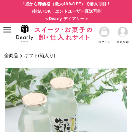
1点から卸価格（最大40％OFF）で購入可能！
後払いOK！エンドユーザー直送可能
＜Dearly ディアリー＞
ログイン
会員登録
全商品
ギフト(箱入り)