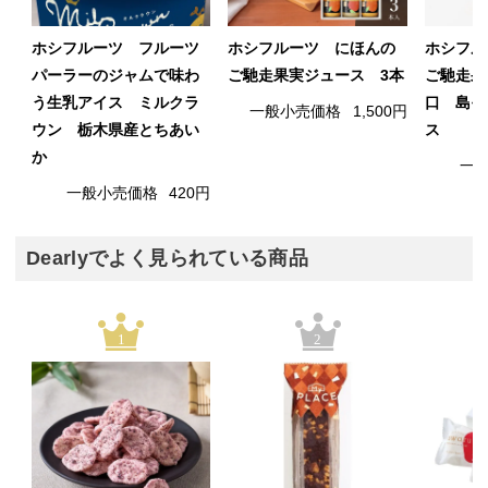
ホシフルーツ フルーツ
ホシフルーツ にほんの
ホシフル
パーラーのジャムで味わ
ご馳走果実ジュース 3本
ご馳走果
う生乳アイス ミルクラ
口 島そ
一般小売価格
1,500円
ウン 栃木県産とちあい
ス
か
一
一般小売価格
420円
Dearlyでよく見られている商品
1
2