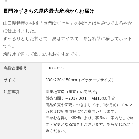
長門ゆずきちの県内最大産地からお届け
山口県特産の柑橘「長門ゆずきち」の果汁とはちみつでまろやか
に仕上げました。
すっきりとした甘さで、夏はアイスで、冬は容器に移してホット
でも。
炭酸水で割って飲むのもおすすめです。
商品管理番号
10008035
サイズ
330×230×150mm（パッケージサイズ）
注意事項
※産地直送（産直）の商品です
販売期間：～2027/3/31 AM10:00予定
商品終売や変更につきましては、1か月前にメルマ
ガおよび新着情報にてご案内いたします。
※やむを得ない事情により、事前のご案内なしで終
売・変更となる場合もございます。あらかじめご了
承ください。