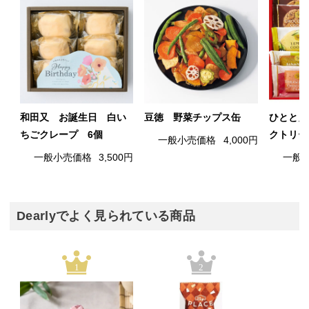
和田又 お誕生日 白い
豆徳 野菜チップス缶
ひととえ
ちごクレープ 6個
クトリー
一般小売価格
4,000円
一般小売価格
3,500円
一般
Dearlyでよく見られている商品
1
2