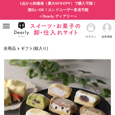
1点から卸価格（最大40％OFF）で購入可能！
後払いOK！エンドユーザー直送可能
＜Dearly ディアリー＞
ログイン
会員登録
全商品
ギフト(箱入り)