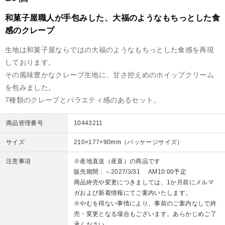
和菓子屋職人が手包みした、大福のようなもちっとした食
感のクレープ
生地は和菓子屋ならではの大福のようなもちっとした食感を再現
しております。
その風味豊かなクレープ生地に、甘さ控えめのホイップクリーム
を包みました。
7種類のクレープとバラエティ感のあるセット。
商品管理番号
10443211
サイズ
210×177×90mm（パッケージサイズ）
注意事項
※産地直送（産直）の商品です
販売期間：～2027/3/31 AM10:00予定
商品終売や変更につきましては、1か月前にメルマ
ガおよび新着情報にてご案内いたします。
※やむを得ない事情により、事前のご案内なしで終
売・変更となる場合もございます。あらかじめご了
承ください。