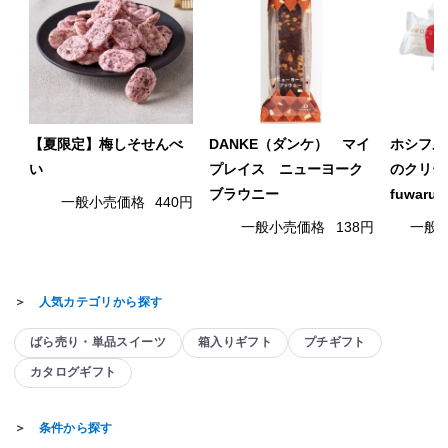
【夏限定】梅しそせんべ
DANKE（ダンケ） マイ
ホシフル
い
プレイス ニューヨーク
のクリー
ブラウニー
fuwaru
一般小売価格
440円
一般小売価格
138円
一般
＞
人気カテゴリから探す
ばら売り・単品スイーツ
箱入りギフト
プチギフト
カタログギフト
＞
条件から探す