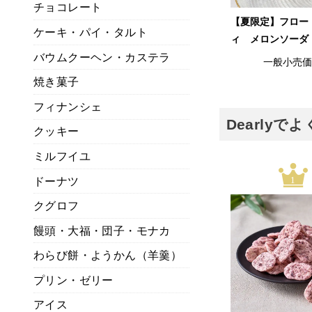
チョコレート
【夏限定】フロー
ケーキ・パイ・タルト
ィ メロンソーダ
バウムクーヘン・カステラ
一般小売
焼き菓子
フィナンシェ
Dearly
クッキー
ミルフイユ
ドーナツ
1
クグロフ
饅頭・大福・団子・モナカ
わらび餅・ようかん（羊羹）
プリン・ゼリー
アイス