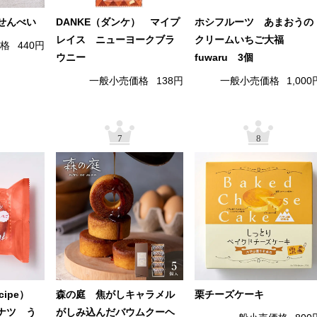
せんべい
DANKE（ダンケ） マイプ
ホシフルーツ あまおうの
レイス ニューヨークブラ
クリームいちご大福
価格
440円
ウニー
fuwaru 3個
一般小売価格
138円
一般小売価格
1,000
7
8
cipe）
森の庭 焦がしキャラメル
栗チーズケーキ
ナツ う
がしみ込んだバウムクーヘ