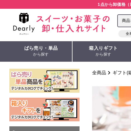
1点から卸価格（
全
ばら売り・単品
箱入りギフト
から探す
から探す
全商品
ギフト(