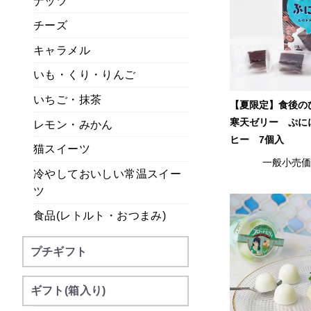
ナッツ
チーズ
キャラメル
いも・くり・りんご
いちご・抹茶
【夏限定】食後の
寒天ゼリー ぷに
レモン・みかん
ヒー 7個入
猫スイーツ
一般小売
冷やしておいしい常温スイー
ツ
食品(レトルト・おつまみ)
プチギフト
ギフト(箱入り)