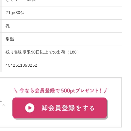
21g×30個
乳
常温
残り賞味期限90日以上での出荷（180）
4542511353252