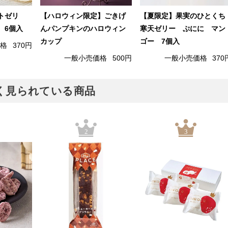
トゼリ
【ハロウィン限定】ごきげ
【夏限定】果実のひとくち
 6個入
んパンプキンのハロウィン
寒天ゼリー ぷにに マン
カップ
ゴー 7個入
価格
370円
一般小売価格
500円
一般小売価格
370
でよく見られている商品
2
3