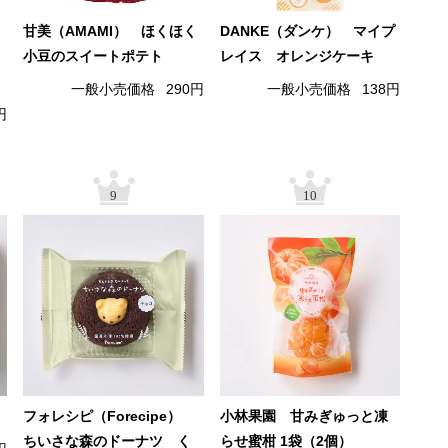
甘美（AMAMI） ほくほく
DANKE（ダンケ） マイプ
小豆のスイートポテト
レイス オレンジケーキ
一般小売価格
290円
一般小売価格
138円
円
9
10
フォレシピ（Forecipe）
小林果園 甘みぎゅっと凍
ちいさな森のドーナツ く
らせ蜜柑 1袋（2個）