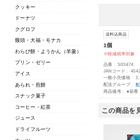
クッキー
ドーナツ
クグロフ
送料込商品
饅頭・大福・モナカ
1個
わらび餅・ようかん（羊羹）
軽減税率対象
プリン・ゼリー
品番
S03474
JANコード
454
アイス
一般小売価格
2
配送グループ
配
あられ・煎餅
商品備考
●箱番：
スナック菓子
コーヒー・紅茶
この商品を
ジュース
ドライフルーツ