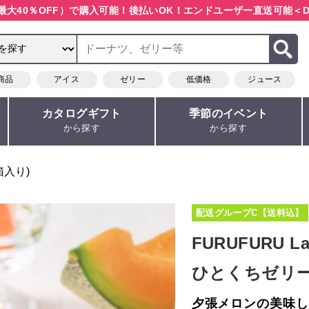
最大40％OFF）で購入可能！
後払いOK！エンドユーザー直送可能
＜D
商品
アイス
ゼリー
低価格
ジュース
カタログギフト
季節のイベント
から探す
から探す
箱入り)
配送グループC【送料込】
FURUFURU
ひとくちゼリー
夕張メロンの美味し