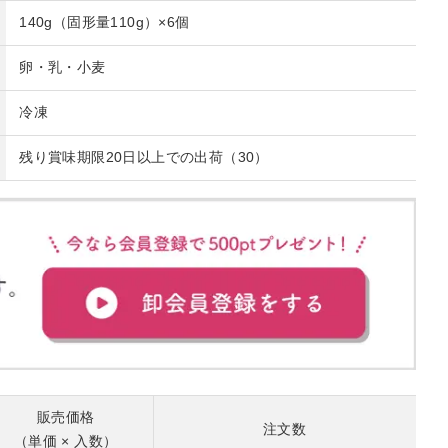
140g（固形量110g）×6個
卵・乳・小麦
冷凍
残り賞味期限20日以上での出荷（30）
販売価格
注文数
（単価 × 入数）