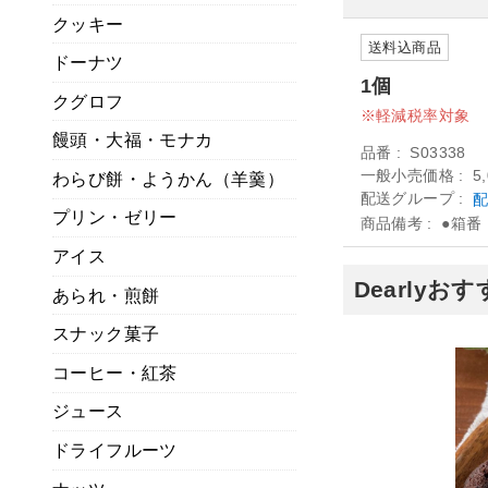
クッキー
送料込商品
ドーナツ
1個
クグロフ
軽減税率対象
饅頭・大福・モナカ
品番
S03338
一般小売価格
5
わらび餅・ようかん（羊羹）
配送グループ
配
プリン・ゼリー
商品備考
●箱番
アイス
Dearly
あられ・煎餅
スナック菓子
コーヒー・紅茶
ジュース
ドライフルーツ