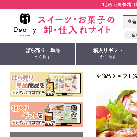
1点から卸価格（
全
ばら売り・単品
箱入りギフト
から探す
から探す
全商品
ギフト(