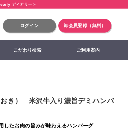
early ディアリー＞
ログイン
卸会員登録（無料）
こだわり検索
ご利用案内
おおき） 米沢牛入り濃旨デミハンバ
用したお肉の旨みが味わえるハンバーグ