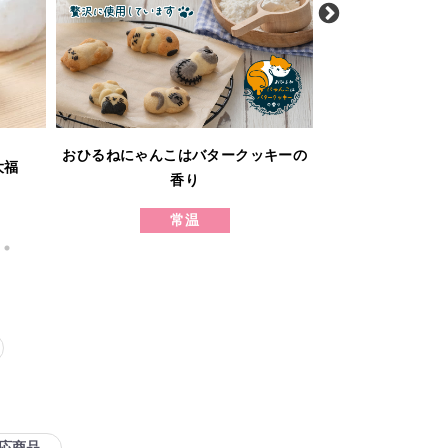
ホシ
おひるねにゃんこはバタークッキーの
大福
発酵バタ
香り
バタ
常温
冷凍
応商品