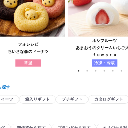
ホシフルーツ
フォレシピ
あまおうのクリームいちご
ちいさな森のドーナツ
ｆｕｗａｒｕ
常温
冷凍・冷蔵
ら探す
スイーツ
箱入りギフト
プチギフト
カタログギフト
ング
卸価格から探す
ブランドから探す
オリジナル対