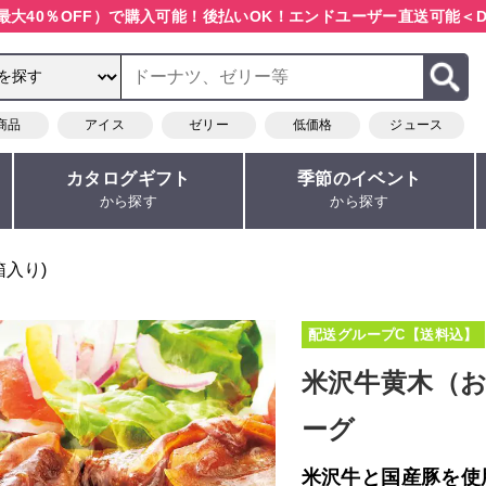
最大40％OFF）で購入可能！
後払いOK！エンドユーザー直送可能
＜D
商品
アイス
ゼリー
低価格
ジュース
カタログギフト
季節のイベント
から探す
から探す
箱入り)
配送グループC【送料込】
米沢牛黄木（
ーグ
米沢牛と国産豚を使