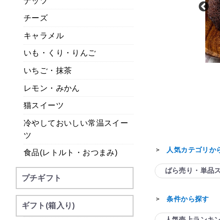
ナッツ
チーズ
キャラメル
いも・くり・りんご
いちご・抹茶
甘美
ホシフルーツ
きと甘美菓子の詰合せ
レモン・みかん
果実のしっとりパウンドケーキ
品有り）
猫スイーツ
常温
常温
冷やしておいしい常温スイー
ツ
人気カテゴリか
＞
食品(レトルト・おつまみ)
ばら売り・単品
プチギフト
条件から探す
＞
ギフト(箱入り)
人気売上ランキ